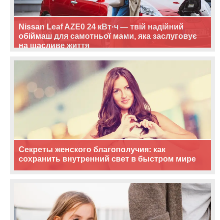
Nissan Leaf AZE0 24 кВт·ч — твій надійний
обіймаш для самотньої мами, яка заслуговує
на щасливе життя
Секреты женского благополучия: как
сохранить внутренний свет в быстром мире