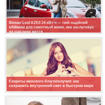
Nissan Leaf AZE0 24 кВт·ч — твій надійний
обіймаш для самотньої мами, яка заслуговує
на щасливе життя
Секреты женского благополучия: как
сохранить внутренний свет в быстром мире