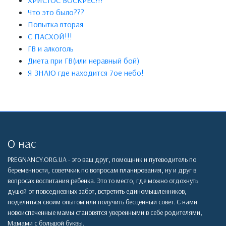
ХРИСТОС ВОСКРЕС!!!
Что это было???
Попытка вторая
С ПАСХОЙ!!!
ГВ и алкоголь
Диета при ГВ(или неравный бой)
Я ЗНАЮ где находится 7ое небо!
О нас
PREGNANCY.ORG.UA - это ваш друг, помощник и путеводитель по
беременности, советчкик по вопросам планирования, ну и друг в
вопросах воспитания ребенка. Это то место, где можно отдохнуть
душой от повседневных забот, встретить единомышленников,
поделиться своим опытом или получить бесценный совет. С нами
новоиспеченные мамы становятся уверенными в себе родителями,
Мамами с большой буквы.