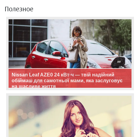
Полезное
Nissan Leaf AZE0 24 кВт·ч — твій надійний
обіймаш для самотньої мами, яка заслуговує
на щасливе життя