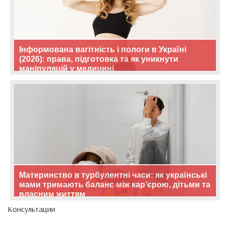
Інформована вагітність і пологи в Україні
(2026): права, підготовка та як уникнути
маніпуляцій у медицині
Материнство в турбулентні часи: як українські
мами тримають баланс між кар’єрою, дітьми та
власним життям
Консультации