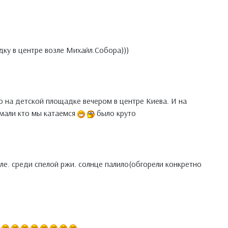
дку в центре возле Михайл.Собора)))
ло на детской площадке вечером в центре Киева. И на
умали кто мы катаемся
было круто
ле. среди спелой ржи. солнце палило(обгорели конкретно