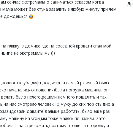
нам сейчас єкстремально заниматься секасом когда
Др
о мама может без стука завалить в любую минуту при чем
 не дождешься
 на пляжу, в домике где на соседней кровати спал мой
инципе не экстремалы мы)))
а,ночного клуба,лифт,подьезд, а самый ржачный был с
око начанались отношения)была погрузка машины, он
делать было нечего,решили немного пошалить и так
сь,на нас смотрело человек 10,мужу до сих пор стыдно,а
 позавидовали давайте дальше работать. было еще раз
аму машину на угон,мы тоже малясь пошалили. зато
 побоялся нас тревожить,поэтому отошел в сторонку и