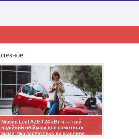
олезное
Nissan Leaf AZE0 24 кВт·ч — твій
надійний обіймаш для самотньої
мами, яка заслуговує на щасливе