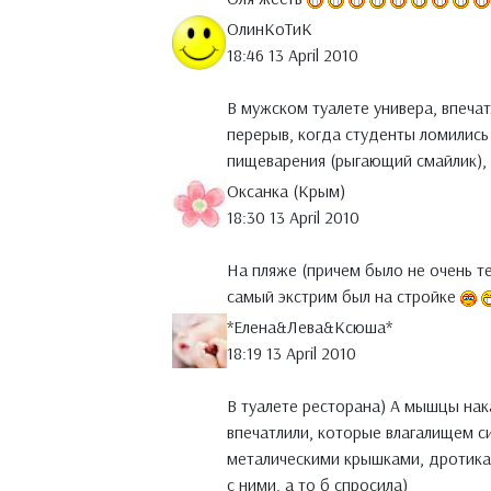
ОлинКоТиК
18:46 13 April 2010
В мужском туалете универа, впеча
перерыв, когда студенты ломились 
пищеварения (рыгающий смайлик), 
Оксанка (Крым)
18:30 13 April 2010
На пляже (причем было не очень 
самый экстрим был на стройке
*Елена&Лева&Ксюша*
18:19 13 April 2010
В туалете ресторана) А мышцы нака
впечатлили, которые влагалищем си
металическими крышками, дротикам
с ними, а то б спросила)