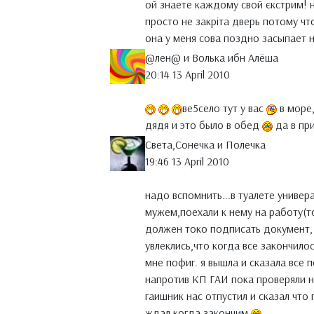
ой знаете каждому свой єкстрим! 
просто не закріта дверь потому чт
она у меня сова поздно засыпает
@лен@ и Волька ибн Алёша
20:14 13 April 2010
ве5село тут у вас
в море,
дядя и это было в обед
да в пр
Света,Сонечка и Полечка
19:46 13 April 2010
надо вспомнить...в туалете универ
мужем,поехали к нему на работу(т
должен токо подписать документ, 
увлеклись,что когда все закончило
мне пофиг. я вышла и сказала все
напротив КП ГАИ пока проверяли н
гаишник нас отпустил и сказал что
ждал когда закончим