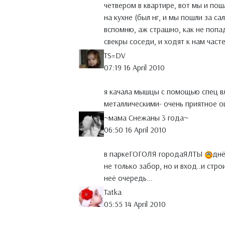
четвером в квартире, вот мы и пош
на кухне (был нг, и мы пошли за са
вспомню, аж страшно, как не попад
свекры соседи, и ходят к нам част
TS=DV
07:19 16 April 2010
я качала мышцы с помощью спец в
металлическими- очень приятное о
~мама Снежаны 3 года~
06:50 16 April 2010
в паркеГОГОЛЯ городаЯЛТЫ
днё
не только забор, но и вход..и стр
неё очередь...
Tatka
05:55 14 April 2010