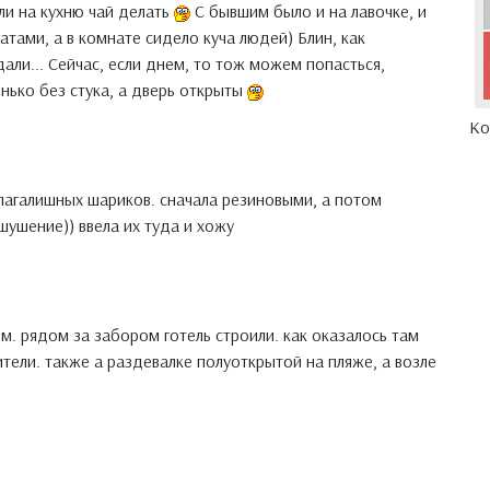
ли на кухню чай делать
С бывшим было и на лавочке, и
латами, а в комнате сидело куча людей) Блин, как
али... Сейчас, если днем, то тож можем попасться,
енько без стука, а дверь открыты
Ко
лагалишных шариков. сначала резиновыми, а потом
шушение)) ввела их туда и хожу
м. рядом за забором готель строили. как оказалось там
оители. также а раздевалке полуоткрытой на пляже, а возле