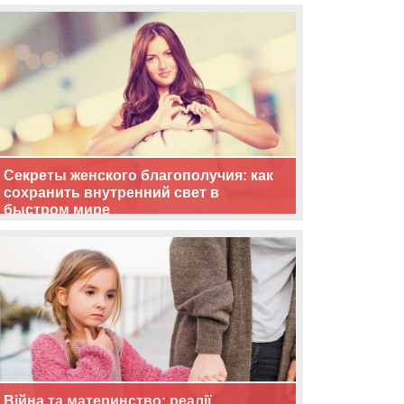
життя
Секреты женского благополучия: как
сохранить внутренний свет в
быстром мире
Війна та материнство: реалії