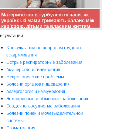
Материнство в турбулентні часи: як
українські мами тримають баланс між
кар’єрою, дітьми та власним життям
нсультации
Консультации по вопросам грудного
вскармливания
Острые респираторные заболевания
Акушерство и гинекология
Неврологические проблемы
Болезни органов пищеварения
Аллергология и иммунология
Эндокринные и обменные заболевания
Сердечно-сосудистые заболевания
Болезни почек и мочевыделительной
системы
Стоматология