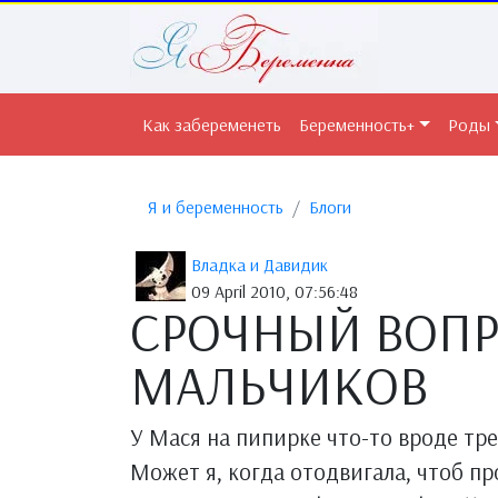
Как забеременеть
Беременность+
Роды
Я и беременность
Блоги
Владка и Давидик
09 April 2010, 07:56:48
СРОЧНЫЙ ВОП
МАЛЬЧИКОВ
У Мася на пипирке что-то вроде тр
Может я, когда отодвигала, чтоб пр