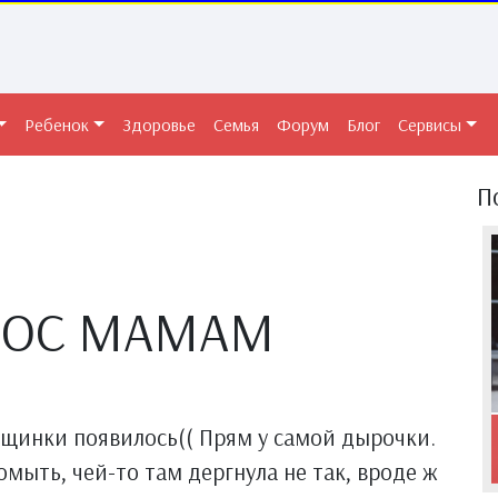
Ребенок
Здоровье
Семья
Форум
Блог
Сервисы
П
РОС МАМАМ
ещинки появилось(( Прям у самой дырочки.
омыть, чей-то там дергнула не так, вроде ж