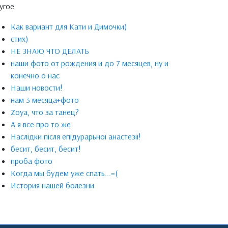
угое
Как вариант для Кати и Димочки)
стих)
НЕ ЗНАЮ ЧТО ДЕЛАТЬ
наши фото от рождения и до 7 месяцев, ну и
конечно о нас
Наши новости!
нам 3 месяца+фото
Zoya, что за танец?
А я все про то же
Наслідки після епідурарьної анастезії!
бесит, бесит, бесит!
проба фото
Когда мы будем уже спать...=(
История нашей болезни