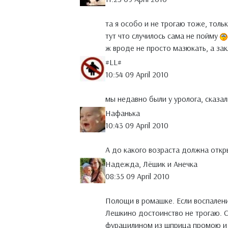
та я особо и не трогаю тоже, тольк
тут что случилось сама не пойму
ж вроде не просто мазюкать, а за
#LL#
10:54 09 April 2010
мы недавно были у уролога, сказал
Нафанька
10:43 09 April 2010
А до какого возраста должна откр
Надежда, Лёшик и Анечка
08:35 09 April 2010
Полощи в ромашке. Если воспалени
Лешкино достоинство не трогаю. С
фурацилином из шприца промою и 