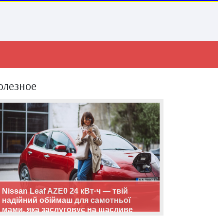
олезное
Nissan Leaf AZE0 24 кВт·ч — твій
надійний обіймаш для самотньої
мами, яка заслуговує на щасливе