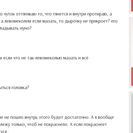
о чуток оттягиваю то, что тянется и внутри протираю, а
а левомеколем если мазать, то дырочку не прикроет? его
кладывать нуно?
и если что не так-левомеколью мазать и всё
ыться головка?
е не пошло внутрь этого будет достаточно. А я вообще
лежу только, чтоб не покраснело. А если покраснеет
усе.