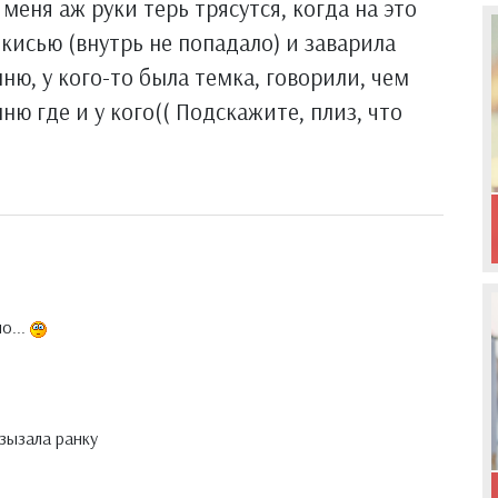
 меня аж руки терь трясутся, когда на это
кисью (внутрь не попадало) и заварила
ю, у кого-то была темка, говорили, чем
ю где и у кого(( Подскажите, плиз, что
о...
азызала ранку