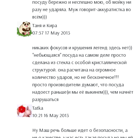
посуду бережно и неспешно мою, об мойку ни
разу не ударяла. Муж говорит-аккуратистка во
всём)))
Таня и Кира
07:57 17 May 2013
никаких фокусов и крушения легенд здесь нет))
"небьющаяся" посуда на самом деле просто
сделана из стекла с особой кристаллической
структурой. она расчитана на огромное
количество ударов, но не бесконечное!!!
просто производители думают, что посуда
надоест раньше(и мы её выкинем))), чем начнёт
разрушаться
Tatka
10:21 16 May 2013
Ну Маш речь больше идет о безопасности, а
не о качестве, у нас есть такая посуда но мы ей