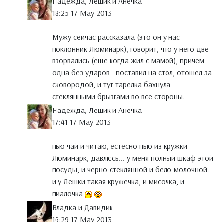
Надежда, Лёшик и Анечка
18:25 17 May 2013
Мужу сейчас рассказала (это он у нас
поклонник Люминарк), говорит, что у него две
взорвались (еще когда жил с мамой), причем
одна без ударов - поставил на стол, отошел за
сковородой, и тут тарелка бахнула
стеклянными брызгами во все стороны.
Надежда, Лёшик и Анечка
17:41 17 May 2013
пью чай и читаю, естесно пью из кружки
Люминарк, давлюсь... у меня полный шкаф этой
посуды, и черно-стеклянной и бело-молочной.
и у Лешки такая кружечка, и мисочка, и
пиалочка
Владка и Давидик
16:29 17 May 2013