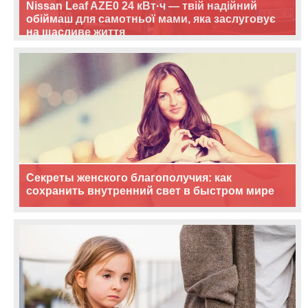
Nissan Leaf AZE0 24 кВт·ч — твій надійний
обіймаш для самотньої мами, яка заслуговує
на щасливе життя
Секреты женского благополучия: как
сохранить внутренний свет в быстром мире