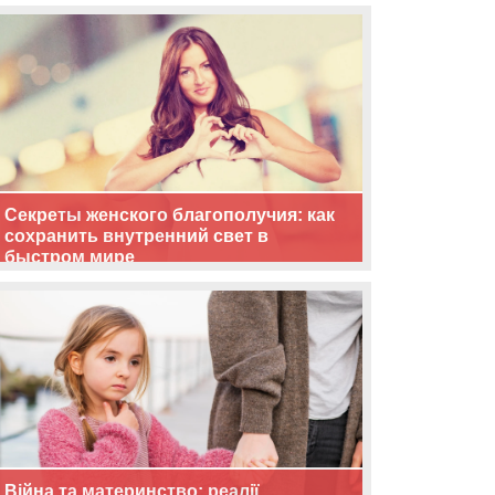
життя
Секреты женского благополучия: как
сохранить внутренний свет в
быстром мире
Війна та материнство: реалії