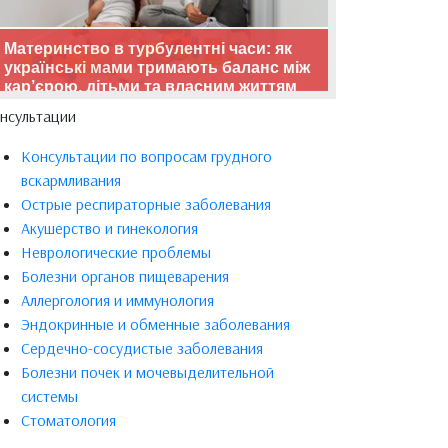
Материнство в турбулентні часи: як
українські мами тримають баланс між
кар’єрою, дітьми та власним життям
нсультации
Консультации по вопросам грудного
вскармливания
Острые респираторные заболевания
Акушерство и гинекология
Неврологические проблемы
Болезни органов пищеварения
Аллергология и иммунология
Эндокринные и обменные заболевания
Сердечно-сосудистые заболевания
Болезни почек и мочевыделительной
системы
Стоматология