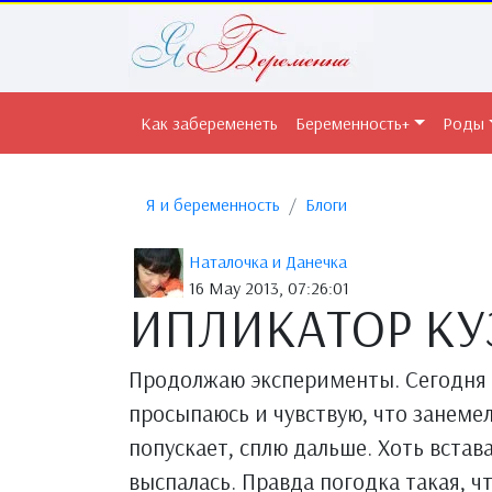
Как забеременеть
Беременность+
Роды
Я и беременность
Блоги
Наталочка и Данечка
16 May 2013, 07:26:01
ИПЛИКАТОР КУ
Продолжаю эксперименты. Сегодня 
просыпаюсь и чувствую, что занемел
попускает, сплю дальше. Хоть встав
выспалась. Правда погодка такая, чт