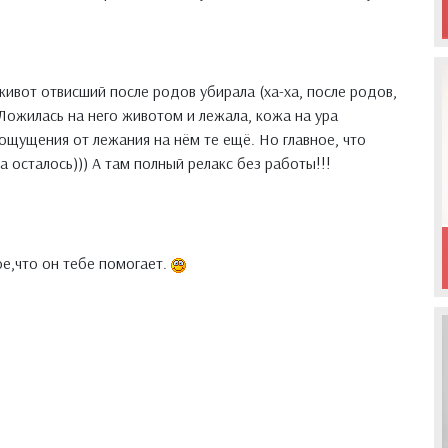
живот отвисший после родов убирала (ха-ха, после родов,
 Ложилась на него животом и лежала, кожа на ура
 ощущения от лежания на нём те ещё. Но главное, что
а осталось))) А там полный релакс без работы!!!
ое,что он тебе помогает.