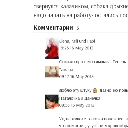
свернулся калачиком, собака дрыхне
надо чапать на работу- остались по
Комментарии
5
Elena, Mili und Fabi
19:26 16 May 2013
Столько про него слышала. Теперь
Тамара
09:17 16 May 2013
люблю эту штуку
давно ею поль
Наталочка и Данечка
08:56 16 May 2013
Ух, на животе то кожа понежнее, 
что помогает, улучшаетя кровообра