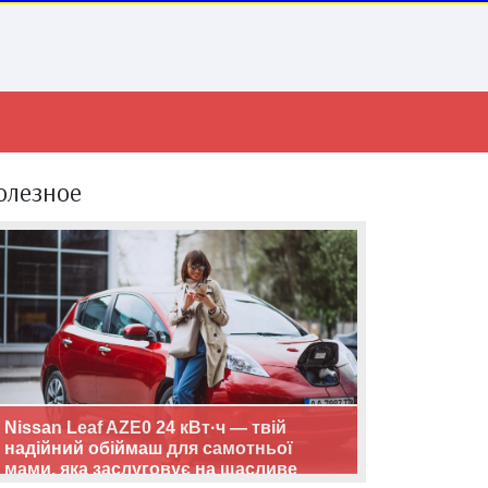
олезное
Nissan Leaf AZE0 24 кВт·ч — твій
надійний обіймаш для самотньої
мами, яка заслуговує на щасливе