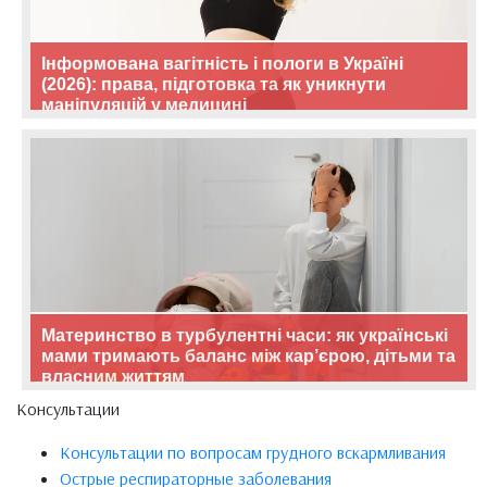
Інформована вагітність і пологи в Україні
(2026): права, підготовка та як уникнути
маніпуляцій у медицині
Материнство в турбулентні часи: як українські
мами тримають баланс між кар’єрою, дітьми та
власним життям
Консультации
Консультации по вопросам грудного вскармливания
Острые респираторные заболевания