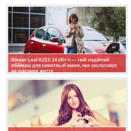
Nissan Leaf AZE0 24 кВт·ч — твій надійний
обіймаш для самотньої мами, яка заслуговує
на щасливе життя