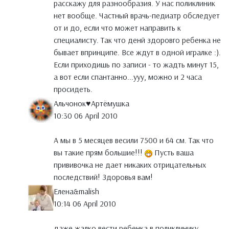
расскажу для разнообразия. У нас поликлиник
нет вообще. Частный врачь-педиатр обследует
от и до, если что может направить к
специалисту. Так что денй здоровго ребенка не
бывает впринципе. Все ждут в одной игралке :).
Если приходишь по записи - то жадть минут 15,
а вот если спантанно...ууу, можно и 2 часа
просидеть.
Альчонок♥Артёмушка
10:30 06 April 2010
А мы в 5 месяцев весили 7500 и 64 см. Так что
вы такие прям большие!!!
Пусть ваша
прививочка не дает никаких отрицательных
последствий! Здоровья вам!
Елена&malish
10:14 06 April 2010
даже жалко вести ребенка в поликлинику,