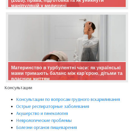
(2026): права, підготовка та як уникнути
маніпуляцій у медицині
Материнство в турбулентні часи: як українські
мами тримають баланс між кар’єрою, дітьми та
власним життям
Консультации
Консультации по вопросам грудного вскармливания
Острые респираторные заболевания
Акушерство и гинекология
Неврологические проблемы
Болезни органов пищеварения