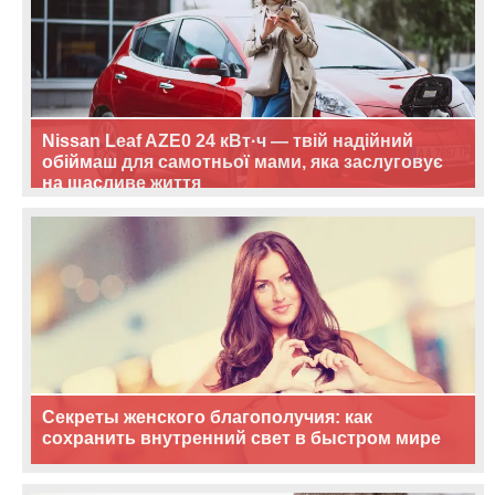
Nissan Leaf AZE0 24 кВт·ч — твій надійний
обіймаш для самотньої мами, яка заслуговує
на щасливе життя
Секреты женского благополучия: как
сохранить внутренний свет в быстром мире