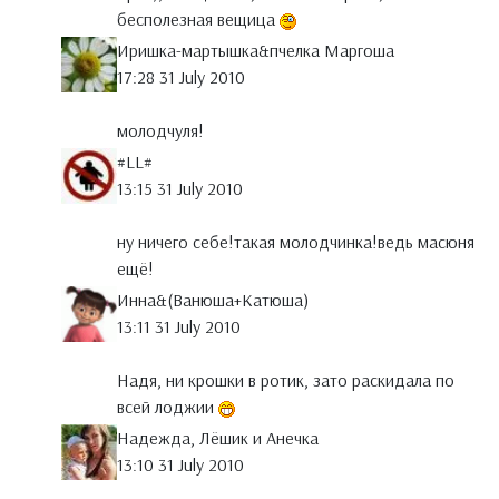
бесполезная вещица
Иришка-мартышка&пчелка Маргоша
17:28 31 July 2010
молодчуля!
#LL#
13:15 31 July 2010
ну ничего себе!такая молодчинка!ведь масюня
ещё!
Инна&(Ванюша+Катюша)
13:11 31 July 2010
Надя, ни крошки в ротик, зато раскидала по
всей лоджии
Надежда, Лёшик и Анечка
13:10 31 July 2010