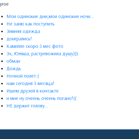
угое
Мои одинокие дни,мои одинокие ночи...
Не заню как поступить
Зимняя одежда
доигрались!
Камилле скоро 3 мес фото
Эх, Юляша, растревожила душу)))
обман
Дождь
Ночной полёт:(
нам сегодня 3 месяца!
Ишем друзей в контакте
и мне ну очеень очеень погано!((
НЕ держит голову...