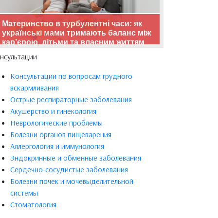
Материнство в турбулентні часи: як
українські мами тримають баланс між
кар’єрою, дітьми та власним життям
нсультации
Консультации по вопросам грудного
вскармливания
Острые респираторные заболевания
Акушерство и гинекология
Неврологические проблемы
Болезни органов пищеварения
Аллергология и иммунология
Эндокринные и обменные заболевания
Сердечно-сосудистые заболевания
Болезни почек и мочевыделительной
системы
Стоматология