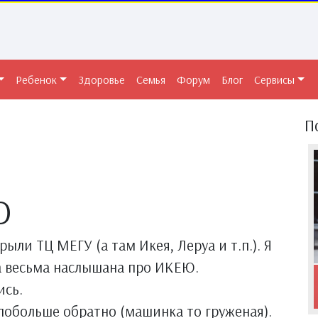
Ребенок
Здоровье
Семья
Форум
Блог
Сервисы
П
Ю
рыли ТЦ МЕГУ (а там Икея, Леруа и т.п.). Я
ла весьма наслышана про ИКЕЮ.
ись.
 побольше обратно (машинка то груженая).