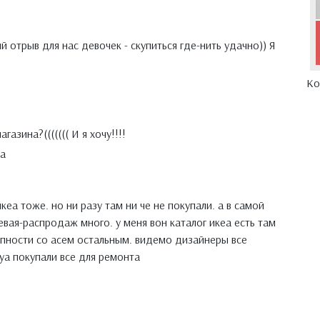
й отрыв для нас девочек - скупиться где-нить удачно)) Я
Ко
газина?((((((( И я хочу!!!!
а
икеа тоже. но ни разу там ни че не покупали. а в самой
вая-распродаж много. у меня вон каталог икеа есть там
упности со асем остальным. видемо дизайнеры все
уа покупали все для ремонта