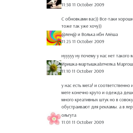
11:58 11 October 2009
С обновками вас)) Все-таки хороши
тоже так уже хочу))
@лен@ и Волька ибн Алёша
11:23 11 October 2009
нууууу ну почему у нас нет такого ма
Иришка-мартышка&пчелка Маргош
11:10 11 October 2009
у нас есть мега! и соответственно 
меге конечно круто и одежда деше
много креативных штук но в совок
обустраивают для рекламы. а в лер
ольгута
11:01 11 October 2009