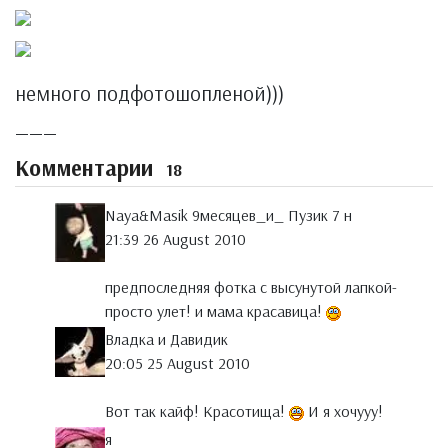
немного подфотошопленой)))
___
Комментарии
18
Naya&Masik 9месяцев_и_ Пузик 7 н
21:39 26 August 2010
предпоследняя фотка с высунутой лапкой-
просто улет! и мама красавица!
Владка и Давидик
20:05 25 August 2010
Вот так кайф! Красотища!
И я хочууу!
я