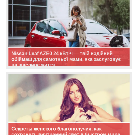
Nissan Leaf AZE0 24 кВт·ч — твій надійний
обіймаш для самотньої мами, яка заслуговує
на щасливе життя
Секреты женского благополучия: как
сохранить внутренний свет в быстром мире