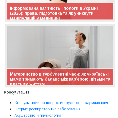
Інформована вагітність і пологи в Україні
(2026): права, підготовка та як уникнути
маніпуляцій у медицині
Материнство в турбулентні часи: як українські
мами тримають баланс між кар’єрою, дітьми та
власним життям
Консультации
Консультации по вопросам грудного вскармливания
Острые респираторные заболевания
Акушерство и гинекология