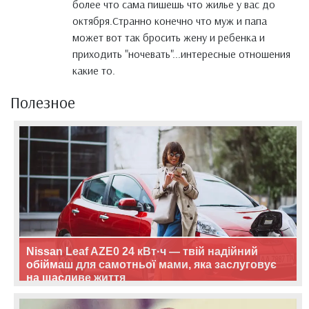
более что сама пишешь что жилье у вас до
октября.Странно конечно что муж и папа
может вот так бросить жену и ребенка и
приходить "ночевать"...интересные отношения
какие то.
Полезное
Nissan Leaf AZE0 24 кВт·ч — твій надійний
обіймаш для самотньої мами, яка заслуговує
на щасливе життя