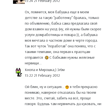
15:24 21 February 2012
Ох, помнится, моя бабушка еще в моем
детстве за такую "работенку" бралась, только
по объявлению, бабка сама предлагала свой
дом взамен на уход (ну, ей нужны были скорее
услуги домработницы и повара:)), а бабушка
моя мечтала о частном доме в черте города.
Так вот чуток "поработав" она поняла, что с
такими темпами, она первая к праотцам
отправится
С бабками нужны железные
нервищи...
Кнопа и Мирошка;) 3г6м
15:22 21 February 2012
Ой блин, ну и ситуация...
я тебя прекрасно
понимаю, наверное отказалась бы на твоем
месте. Это, считай, забить на всё, проще
говоря. Будешь там нервничать да куковать, ни