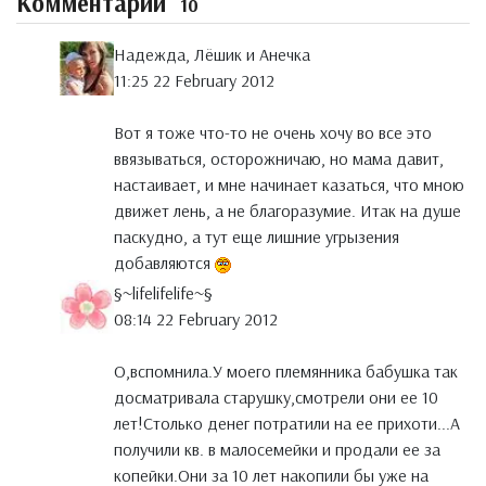
Комментарии
10
Надежда, Лёшик и Анечка
11:25 22 February 2012
Вот я тоже что-то не очень хочу во все это
ввязываться, осторожничаю, но мама давит,
настаивает, и мне начинает казаться, что мною
движет лень, а не благоразумие. Итак на душе
паскудно, а тут еще лишние угрызения
добавляются
§~lifelifelife~§
08:14 22 February 2012
О,вспомнила.У моего племянника бабушка так
досматривала старушку,смотрели они ее 10
лет!Столько денег потратили на ее прихоти...А
получили кв. в малосемейки и продали ее за
копейки.Они за 10 лет накопили бы уже на