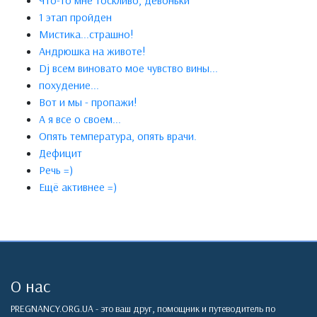
Что-то мне тоскливо, девоньки
1 этап пройден
Мистика...страшно!
Андрюшка на животе!
Dj всем виновато мое чувство вины...
похудение...
Вот и мы - пропажи!
А я все о своем...
Опять температура, опять врачи.
Дефицит
Речь =)
Ещё активнее =)
О нас
PREGNANCY.ORG.UA - это ваш друг, помощник и путеводитель по