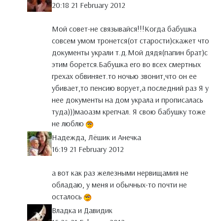
20:18 21 February 2012
Мой совет-не связывайся!!!Когда бабушка
совсем умом тронется(от старости)скажет что
документы украли т.д.Мой дядя(папин брат)с
этим борется.Бабушка его во всех смертных
грехах обвиняет.то ночью звонит,что он ее
убивает,то пенсию ворует,а последний раз Я у
нее документы на дом украла и прописалась
туда)))маоазм крепчал. Я свою бабушку тоже
не люблю
Надежда, Лёшик и Анечка
16:19 21 February 2012
а вот как раз железными нервищамия не
обладаю, у меня и обычных-то почти не
осталось
Владка и Давидик