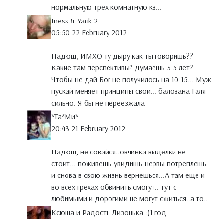
нормальную трех комнатную кв...
Iness & Yarik 2
05:50 22 February 2012
Надюш, ИМХО ту дыру как ты говоришь??
Какие там перспективы? Думаешь 3-5 лет?
Чтобы не дай Бог не получилось на 10-15... Муж
пускай меняет принципы свои... балована Галя
сильно. Я бы не переезжала
*Тa*Ми*
20:43 21 February 2012
Надюш, не совайся..овчинка выделки не
стоит... поживешь-увидишь-нервы потреплешь
и снова в свою жизнь вернешься...А там еще и
во всех грехах обвинить смогут.. тут с
любимыми и дорогими не могут сжиться..а то..
Ксюша и Радость Лизонька :)1 год