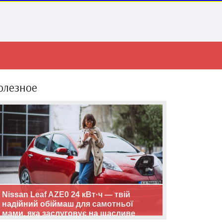
олезное
Nissan Leaf AZE0 24 кВт·ч — твій
надійний обіймаш для самотньої
мами, яка заслуговує на щасливе