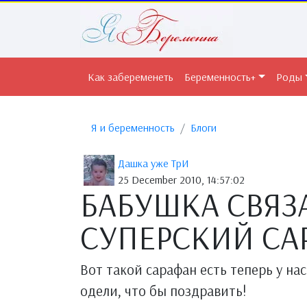
Как забеременеть
Беременность+
Роды
Я и беременность
Блоги
Дашка уже ТрИ
25 December 2010, 14:57:02
БАБУШКА СВЯЗ
СУПЕРСКИЙ СА
Вот такой сарафан есть теперь у на
одели, что бы поздравить!