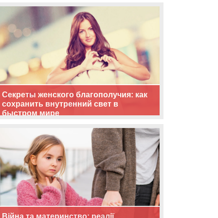
життя
Секреты женского благополучия: как
сохранить внутренний свет в
быстром мире
Війна та материнство: реалії