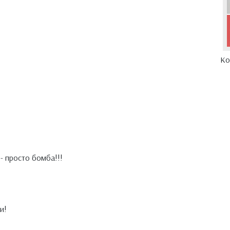
Ко
- просто бомба!!!
и!