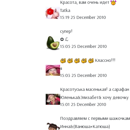
Красота, вам очень идет
Tatka
15:19 25 December 2010
cупер!
✿ ℒ
15:05 25 December 2010
Классно!!!
я
15:03 25 December 2010
Красотуська масенькая! а сарафан 
Юленька&Элизабет& хочу девочку
15:01 25 December 2010
Поздравляем с первыми шажочкам
Инна&(Ванюша+Катюша)