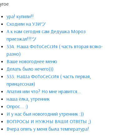
угое
ура! купили!!
Сходили на УЗИツ
А к нам сегодня сам Дедушка Мороз
приезжал!!!ツ
334. Наша ФоТоСеСсИя ( часть вторая всяко-
разно)
Ваше новогоднее меню
Делать было нечего)))
333. НаШа ФоТоСеСсИя ( часть первая,
принцессная)
Апатия или что? Но мне нравится...
наша ёлка, утренник
Опрос... :)
И у нас был новогодний утренник :))
ВОПРОСЫ И НУЖНЫ ВАШИ ОТВЕТЫ ;)
Вчера опять у меня была температура!