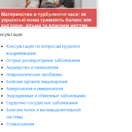
Материнство в турбулентні часи: як
українські мами тримають баланс між
кар’єрою, дітьми та власним життям
нсультации
Консультации по вопросам грудного
вскармливания
Острые респираторные заболевания
Акушерство и гинекология
Неврологические проблемы
Болезни органов пищеварения
Аллергология и иммунология
Эндокринные и обменные заболевания
Сердечно-сосудистые заболевания
Болезни почек и мочевыделительной
системы
Стоматология