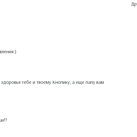
Др
вления:)
 здоровья тебе и твоему Кнопику, а еще папу вам
ши!!