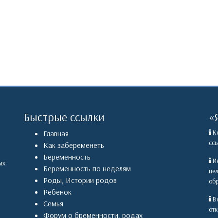
Быстрые ссылки
«
Ко
Главная
ссы
Как забеременеть
Беременность
Ин
ых
Беременность по неделям
це
Роды
,
Истории родов
обр
Ребенок
Вс
Семья
отк
Форум о бременности, родах