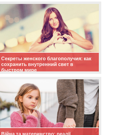
життя
Секреты женского благополучия: как
сохранить внутренний свет в
быстром мире
Війна та материнство: реалії