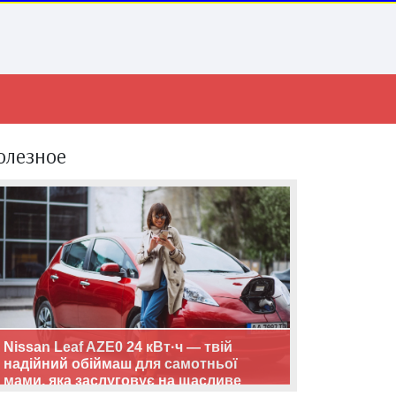
олезное
Nissan Leaf AZE0 24 кВт·ч — твій
надійний обіймаш для самотньої
мами, яка заслуговує на щасливе