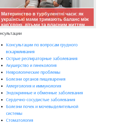
Материнство в турбулентні часи: як
українські мами тримають баланс між
кар’єрою, дітьми та власним життям
нсультации
Консультации по вопросам грудного
вскармливания
Острые респираторные заболевания
Акушерство и гинекология
Неврологические проблемы
Болезни органов пищеварения
Аллергология и иммунология
Эндокринные и обменные заболевания
Сердечно-сосудистые заболевания
Болезни почек и мочевыделительной
системы
Стоматология