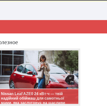
олезное
Nissan Leaf AZE0 24 кВт·ч — твій
надійний обіймаш для самотньої
мами, яка заслуговує на щасливе