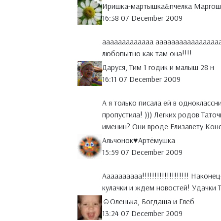
Иришка-мартышка&пчелка Маргош
16:38 07 December 2009
ааааааааааааа ааааааааааааааааа
любопытно как там она!!!!
Даруся, Тим 1 годик и малыш 28 н
16:11 07 December 2009
А я только писала ей в одноклассник
пропустила! ))) Легких родов Тато
именин? Они вроде Елизавету Конс
Альчонок♥Артёмушка
15:59 07 December 2009
Аааааааааа!!!!!!!!!!!!!!!!!!! Нак
кулачки и ждем новостей! Удачки Т
☺Оленька, Богдаша и Глеб
13:24 07 December 2009