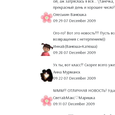
ой, аж затряслась я вся... \Танечк
прекрасный день и хорошее число!
Олеськин Ванюшка
09:29 07 December 2009
Ого-го! Вот это новость!!! Пусть
возвращения с нетерпением))
Инна&(Ванюша+Катюша)
09:28 07 December 2009
Ух ты, вот класс!! Скорее всего у
Анна Мурманск
09:22 07 December 2009
МММ!! ОТЛИЧНАЯ НОВОСТЬ! Удачи!
Света&Макс♡Маришка
09:11 07 December 2009