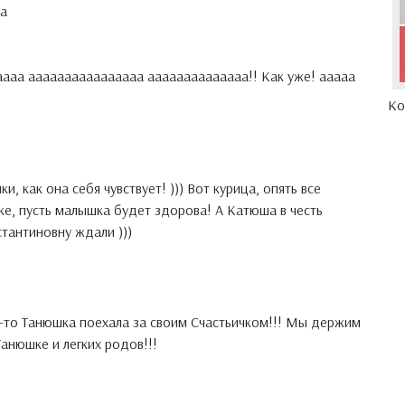
а
ааа аааааааааааааааа аааааааааааааа!! Как уже! ааааа
Ко
и, как она себя чувствует! ))) Вот курица, опять все
чке, пусть малышка будет здорова! А Катюша в честь
тантиновну ждали )))
онец-то Танюшка поехала за своим Счастьичком!!! Мы держим
анюшке и легких родов!!!