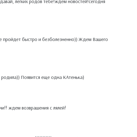
а, давай, лёгких родов тебе!ждём новостей!сегодня
 все пройдет быстро и безболезненно)) Ждем Вашего
же родила)) Появится еще одна КАтенька)
! ждем возврашения с лялей!