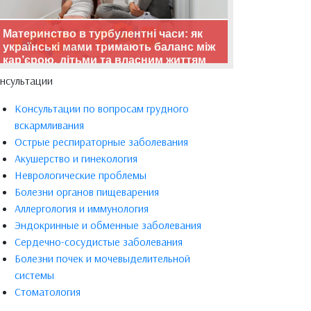
Материнство в турбулентні часи: як
українські мами тримають баланс між
кар’єрою, дітьми та власним життям
нсультации
Консультации по вопросам грудного
вскармливания
Острые респираторные заболевания
Акушерство и гинекология
Неврологические проблемы
Болезни органов пищеварения
Аллергология и иммунология
Эндокринные и обменные заболевания
Сердечно-сосудистые заболевания
Болезни почек и мочевыделительной
системы
Стоматология