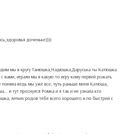
сь,здоровья доченьке))))
 сидим мы в кругу Танюшка,Надюшка,Даруська ты Катюшка
я с вами, играли мы в какую-то игру кому первей рожать
е поняла ведь мы уже все, чуть раньше меня Катюша,
.. и тут проснулся Ромка и я так и не узнала кто
юшка, легких родов тебе всего хорошего и по быстрей с