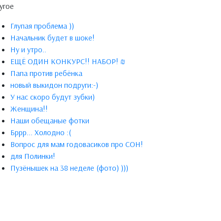
угое
Глупая проблема ))
Начальник будет в шоке!
Ну и утро..
ЕЩЁ ОДИН КОНКУРС!! НАБОР! ₪
Папа против ребёнка
новый выкидон подруги:-)
У нас скоро будут зубки)
Женщина!!
Наши обещаные фотки
Бррр... Холодно :(
Вопрос для мам годовасиков про СОН!
для Полинки!
Пузёнышек на 38 неделе (фото) )))