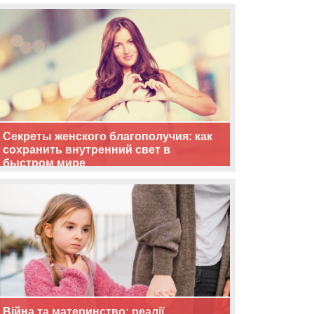
життя
Секреты женского благополучия: как
сохранить внутренний свет в
быстром мире
Війна та материнство: реалії