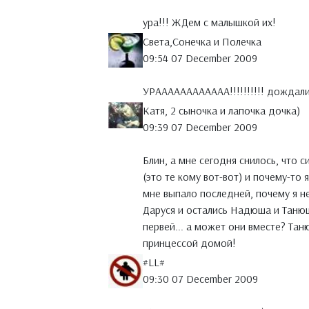
ура!!! ЖДем с малышкой их!
Света,Сонечка и Полечка
09:54 07 December 2009
УРАААААААААААА!!!!!!!!!! дождали
Катя, 2 сыночка и лапочка дочка)
09:39 07 December 2009
Блин, а мне сегодня снилось, что
(это те кому вот-вот) и почему-то 
мне выпало последней, почему я н
Даруся и остались Надюша и Танюша.
первей... а может они вместе? Тан
принцессой домой!
#LL#
09:30 07 December 2009