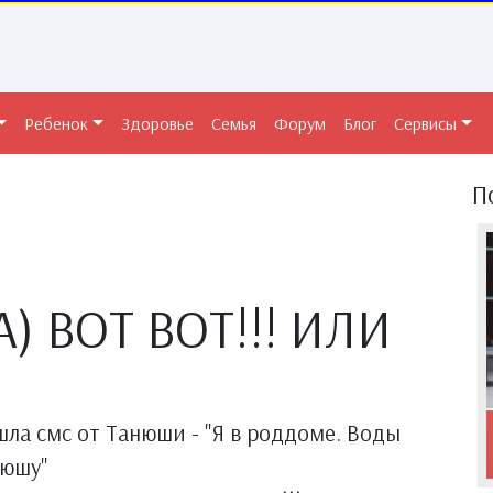
Ребенок
Здоровье
Семья
Форум
Блог
Сервисы
П
) ВОТ ВОТ!!! ИЛИ
шла смс от Танюши - "Я в роддоме. Воды
тюшу"