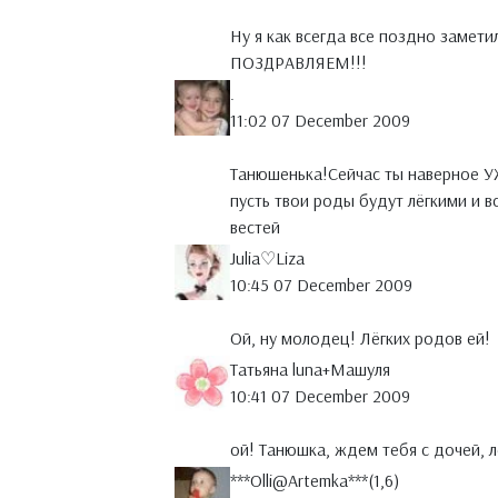
Ну я как всегда все поздно замети
ПОЗДРАВЛЯЕМ!!!
.
11:02 07 December 2009
Танюшенька!Сейчас ты наверное УЖ
пусть твои роды будут лёгкими и 
вестей
Julia♡Liza
10:45 07 December 2009
Ой, ну молодец! Лёгких родов ей!
Татьяна luna+Maшуля
10:41 07 December 2009
ой! Танюшка, ждем тебя с дочей, ле
***Оlli@Artemkа***(1,6)