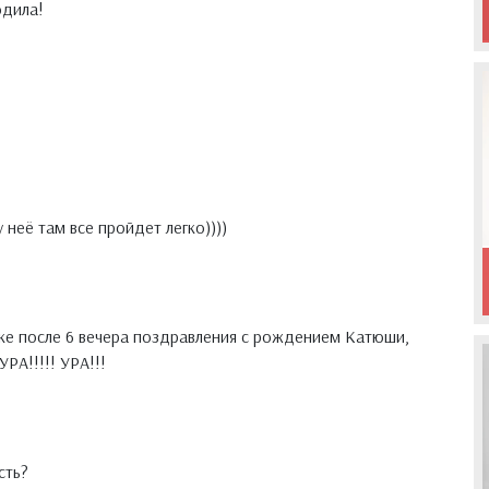
одила!
 неё там все пройдет легко))))
нке после 6 вечера поздравления с рождением Катюши,
УРА!!!!! УРА!!!
сть?