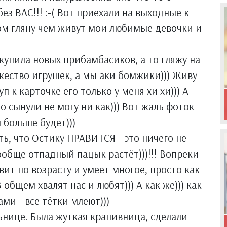
ез ВАС!!! :-( Вот приехали на выходные к
ом гляну чем живут мои любимые девочки и
акупила новых прибамбасиков, а то гляжу на
ество игрушек, а мы аки бомжики))) Живу
уп к карточке его только у меня хи хи))) А
 сынули не могу ни как))) Вот жаль фоток
 больше будет)))
ь, что Остику НРАВИТСЯ - это ничего не
вообще отпадный пацык растёт)))!!! Вопреки
ит по возрасту и умеет многое, просто как
 общем хвалят нас и любят))) А как же))) как
ми - все тётки млеют)))
ьнице. Была жуткая крапивница, сделали