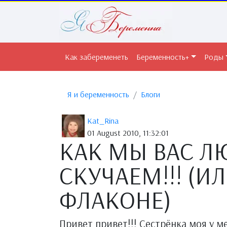
Как забеременеть
Беременность+
Роды
Я и беременность
Блоги
Kat_Rina
01 August 2010, 11:32:01
КАК МЫ ВАС ЛЮ
СКУЧАЕМ!!! (И
ФЛАКОНЕ)
Привет привет!!! Сестрёнка моя у м