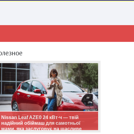
олезное
Nissan Leaf AZE0 24 кВт·ч — твій
надійний обіймаш для самотньої
мами, яка заслуговує на щасливе