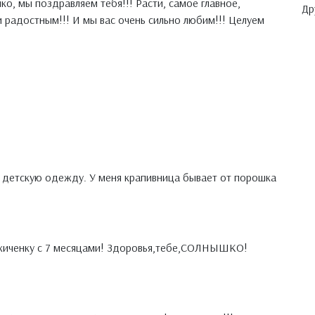
о, мы поздравляем тебя!!! Расти, самое главное,
Др
и радостным!!! И мы вас очень сильно любим!!! Целуем
а детскую одежду. У меня крапивница бывает от порошка
жиченку с 7 месяцами! Здоровья,тебе,СОЛНЫШКО!