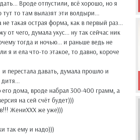
ать... Вроде отпустили, всё хорошо, но я
о тут то там вылазят эти волдыри...
 не такая острая форма, как в первый раз...
жу от чего, думала укус... ну так сейчас ник
почему тогда и ночью... и раньше ведь не
ли я и ела что-то этакое, то давно, короче
я и перестала давать, думала прошло и
 дитя...
 его дома, вроде набрал 300-400 грамм, а
рсия на сей счёт будет)))
!!! ЖениХХХ же уже)))
хи так ему и надо)))