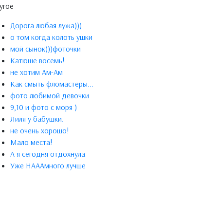
угое
Дорога любая лужа)))
о том когда колоть ушки
мой сынок)))фоточки
Катюше восемь!
не хотим Ам-Ам
Как смыть фломастеры...
фото любимой девочки
9,10 и фото с моря )
Лиля у бабушки.
не очень хорошо!
Мало места!
А я сегодня отдохнула
Уже НАААмного лучше