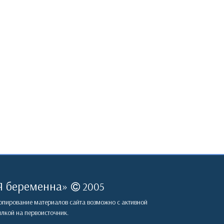
Я беременна
»
2005
пирование материалов сайта возможно с активной
лкой на первоисточник.