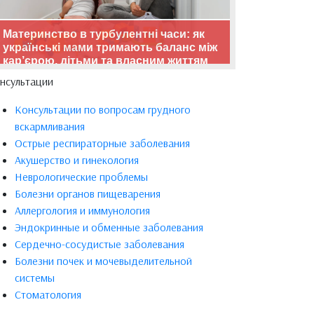
Материнство в турбулентні часи: як
українські мами тримають баланс між
кар’єрою, дітьми та власним життям
нсультации
Консультации по вопросам грудного
вскармливания
Острые респираторные заболевания
Акушерство и гинекология
Неврологические проблемы
Болезни органов пищеварения
Аллергология и иммунология
Эндокринные и обменные заболевания
Сердечно-сосудистые заболевания
Болезни почек и мочевыделительной
системы
Стоматология