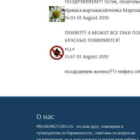
ПОЗДРАВЛЯЕМ!!! Остик, обаятельны
Иришка-мартышка&пчелка Маргош
14:05 01 August 2010
ПРИВЕТ!!! А МОЖЕТ ВСЕ ТАКИ П
КРАСНЫЕ ПОЯВЛЯЮТСЯ!
#LL#
13:47 01 August 2010
поздравляем жениха!!!7-нифига себ
О нас
PREGNANCY.ORG.UA - это ваш друг, помощник и
путеводитель по беременности, советчкик по вопросам
планирования, ну и друг в вопросах воспитания ребенка.