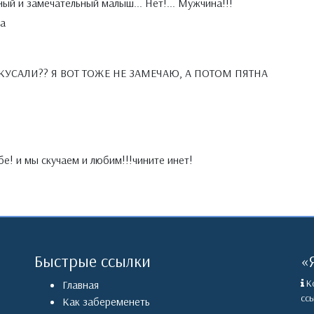
й и замечательный малыш... Нет!... Мужчина!!!
а
ОКУСАЛИ?? Я ВОТ ТОЖЕ НЕ ЗАМЕЧАЮ, А ПОТОМ ПЯТНА
е! и мы скучаем и любим!!!чините инет!
Быстрые ссылки
«
Ко
Главная
ссы
Как забеременеть