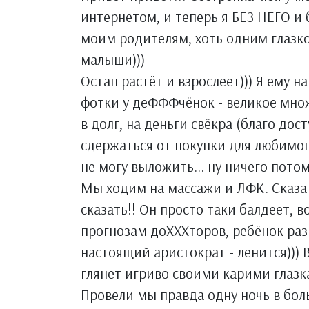
интернетом, и теперь я БЕЗ НЕГО и б
моим родителям, хоть одним глазк
малыши)))
Остап растёт и взрослеет))) Я ему н
фотки у деФФФчёнок - великое множ
в долг, на деньги свёкра (благо дост
сдержаться от покупки для любимого
не могу выложить... ну ничего потом
Мы ходим на массажи и ЛФК. Сказат
сказать!! Он просто таки балдеет, 
прогнозам доХХХторов, ребёнок разв
настоящий аристократ - ленится))) В
глянет игриво своими карими глазка
Провели мы правда одну ночь в бол