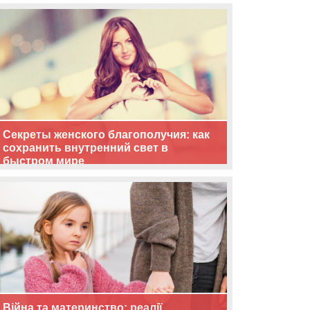
життя
Секреты женского благополучия: как
сохранить внутренний свет в
быстром мире
Війна та материнство: реалії