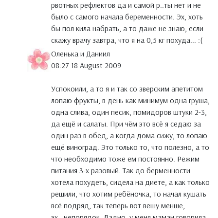
рвотных рефлектов да и самой р..ты нет и не
было с самого начала беременности. Эх, хоть
бы пол кила набрать, а то даже не знаю, если
скажу врачу завтра, что я на 0,5 кг похуда... :(
Оленька и Даниил
08:27 18 August 2009
Успокоили, а то я и так со зверским апетитом
лопаю фрукты, в день как минимум одна груша,
одна слива, один песик, помидоров штуки 2-3,
да ещё и салаты. При чём это всё я седаю за
один раз в обед, а когда дома сижу, то лопаю
ещё виноград. Это только то, что полезно, а то
что необходимо тоже ем постоянно. Режим
питания 3-х разовый. Так до берменности
хотела похудеть, сидела на диете, а как только
решили, что хотим ребёночка, то начал кушать
всё подряд, так теперь вот вешу менше,
эх...непорядок. Ладно, у меня маман говорила,