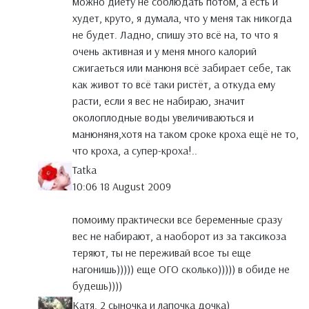
можно диету не соблюдать потом, а есть и
худет, круто, я думала, что у меня так никогда
не будет. Ладно, спишу это всё на, то что я
очень активная и у меня много калорий
сжигаеться или манюня всё забирает себе, так
как живот то всё таки ристёт, а откуда ему
расти, если я вес не набираю, значит
околоплодные воды увеличиваються и
манюняня,хотя на таком сроке кроха ещё не то,
что кроха, а супер-кроха!..
Tatka
10:06 18 August 2009
помоиму практически все беременные сразу
вес не набирают, а наоборот из за таксикоза
теряют, ты не переживай всое ты еще
нагонишь))))) еще ОГО сколько))))) в обиде не
будешь))))
Катя, 2 сыночка и лапочка дочка)