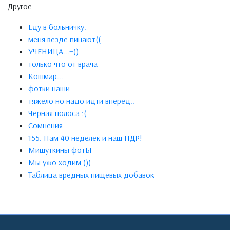
Другое
Еду в больничку.
меня везде пинают((
УЧЕНИЦА...=))
только что от врача
Кошмар...
фотки наши
тяжело но надо идти вперед..
Черная полоса :(
Сомнения
155. Нам 40 неделек и наш ПДР!
Мишуткины фотЫ
Мы ужо ходим )))
Таблица вредных пищевых добавок