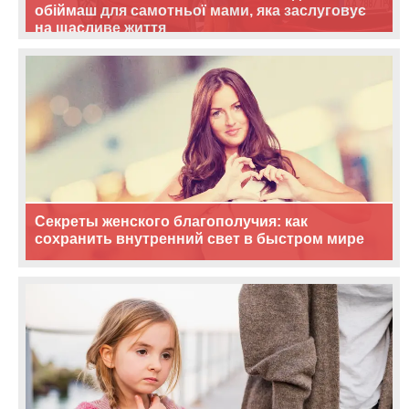
обіймаш для самотньої мами, яка заслуговує
на щасливе життя
Секреты женского благополучия: как
сохранить внутренний свет в быстром мире