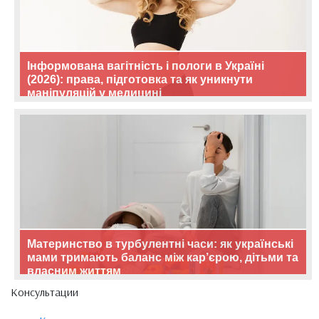
Інформована вагітність і пологи в Україні
(2026): права, підготовка та як уникнути
маніпуляцій у медицині
Материнство в турбулентні часи: як українські
мами тримають баланс між кар’єрою, дітьми та
власним життям
Консультации