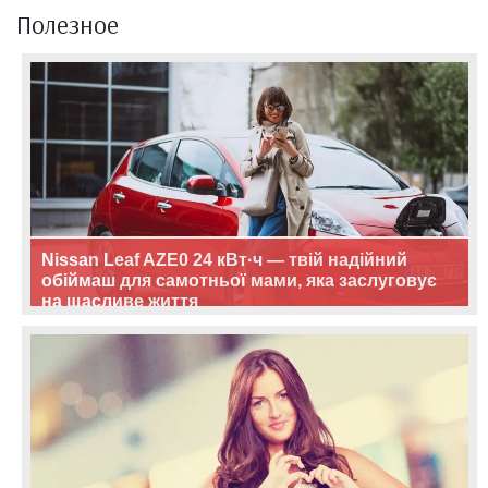
Полезное
Nissan Leaf AZE0 24 кВт·ч — твій надійний
обіймаш для самотньої мами, яка заслуговує
на щасливе життя