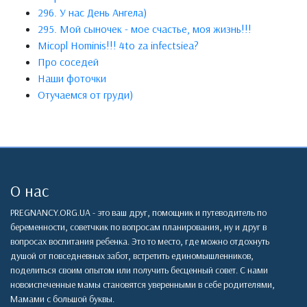
296. У нас День Ангела)
295. Мой сыночек - мое счастье, моя жизнь!!!
Micopl Hominis!!! 4to za infectsiea?
Про соседей
Наши фоточки
Отучаемся от груди)
О нас
PREGNANCY.ORG.UA - это ваш друг, помощник и путеводитель по
беременности, советчкик по вопросам планирования, ну и друг в
вопросах воспитания ребенка. Это то место, где можно отдохнуть
душой от повседневных забот, встретить единомышленников,
поделиться своим опытом или получить бесценный совет. С нами
новоиспеченные мамы становятся уверенными в себе родителями,
Мамами с большой буквы.