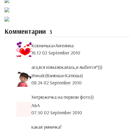
Комментарии
3
Ксюничька+Ангелина
16:12 02 September 2010
ага,вся измазюкалась,и лыбится*)))
Инна&(Ванюша+Катюша)
08:24 02 September 2010
Хитрюжечка на первом фото))
A&A
07:50 02 September 2010
какая умничка!