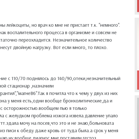
 лейкоциты, но врач ко мне не пристает т.к. "немного".
ак воспалительного процесса в организме и совсем не
остаточно переохладится. Незначительное количество
 несут двойную нагрузку. Вот если много, то плохо.
ние с 110/70 поднялось до 140/90,отеки,незначительный
ной стационар ,назначили
рантил","магнеВ6".Так я почитла что к чему у двух из них
она у меня есть,одни вообще бронхолитические,да и
 с осторожностью.вообщем пью я только
ала с желудком проблема изжога извела.давление упало
ттт.здала мочу на посев,что это и не знаю,больновата
из писи к обеду даже кровь от туда была.а срок у меня
знаю ну вообще диагнос мне поставили гестоз