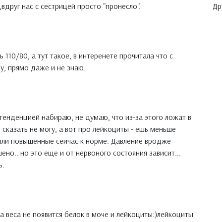
Др
вдруг нас с сестрицей просто "пронесло".
110/80, а тут такое, в интеренете прочитала что с
у, прямо даже и не знаю.
 тенденцией набираю, не думаю, что из-за этого ложат в
 сказать не могу, а вот про лейкоциты - ешь меньше
были повышенные сейчас к норме. Давление вродже
но.. но это еще и от нервоного состояния зависит...
ь.
а веса не появится белок в моче и лейкоциты:)лейкоциты