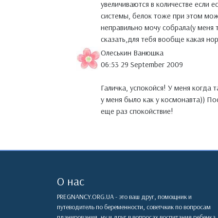
увеличиваются в количестве если 
системы, белок тоже при этом мож
неправильно мочу собрала(у меня т
сказать,для тебя вообще какая но
Олеськин Ванюшка
06:53 29 September 2009
Галичка, успокойся! У меня когда
у меня было как у космонавта)) По
еще раз спокойствие!
О нас
PREGNANCY.ORG.UA - это ваш друг, помощник и
путеводитель по беременности, советчкик по вопросам
планирования, ну и друг в вопросах воспитания ребенка.