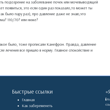
есть подозрение на заболевание почек или мочевыводящей
ет появиться, это если один раз показало,то может ты
ак было пару раз), про давление даже не знаю,что
рма? 110/70? или ниже?
 такое было, тоже прописали Канефрон. Правда, давление
сле лечения все пришло в норму. Главное спокойствие и
Быстрые ссылки
«
Ко
Главная
ссы
Как забеременеть