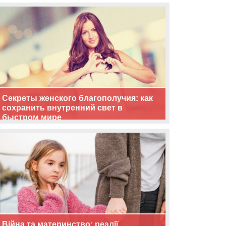
життя
Секреты женского благополучия: как
сохранить внутренний свет в
быстром мире
Війна та материнство: реалії