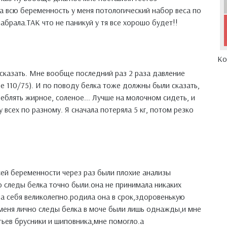
ла всю беременность у меня потологический набор веса по
 набрала.ТАК что не паникуй у тя все хорошо будет!!
Ко
 сказать. Мне вообще последний раз 2 раза давление
е 110/75). И по поводу белка тоже должны были сказать,
еблять жирное, соленое... Лучше на молочном сидеть, и
у всех по разному. Я сначала потеряла 5 кг, потом резко
сей беременности через раз были плохие анализы
о следы белка точно были.она не принимала никаких
ала себя великолепно.родила она в срок,здоровенькую
 меня лично следы белка в моче были лишь однажды,и мне
тьев брусники и шиповника,мне помогло.а