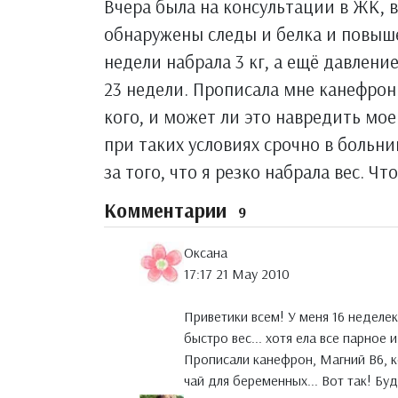
Вчера была на консультации в ЖК, в
обнаружены следы и белка и повыше
недели набрала 3 кг, а ещё давлени
23 недели. Прописала мне канефрон.
кого, и может ли это навредить мое
при таких условиях срочно в больниц
за того, что я резко набрала вес. Ч
Комментарии
9
Оксана
17:17 21 May 2010
Приветики всем! У меня 16 неделек
быстро вес... хотя ела все парное и
Прописали канефрон, Магний В6, ко
чай для беременных... Вот так! Бу