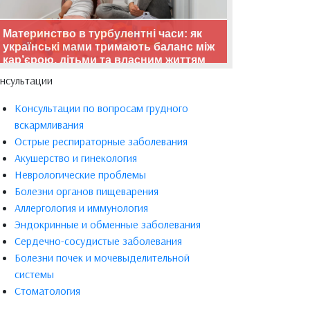
Материнство в турбулентні часи: як
українські мами тримають баланс між
кар’єрою, дітьми та власним життям
нсультации
Консультации по вопросам грудного
вскармливания
Острые респираторные заболевания
Акушерство и гинекология
Неврологические проблемы
Болезни органов пищеварения
Аллергология и иммунология
Эндокринные и обменные заболевания
Сердечно-сосудистые заболевания
Болезни почек и мочевыделительной
системы
Стоматология