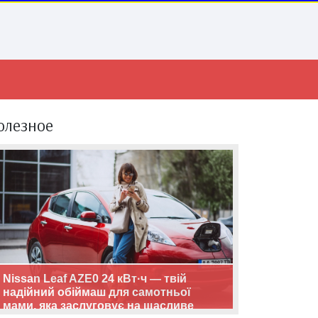
олезное
Nissan Leaf AZE0 24 кВт·ч — твій
надійний обіймаш для самотньої
мами, яка заслуговує на щасливе