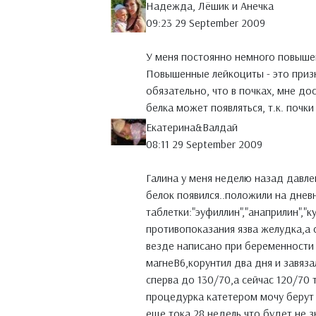
Надежда, Лёшик и Анечка
09:23 29 September 2009
У меня постоянно немного повышены
Повышенные лейкоциты - это призн
обязательно, что в почках, мне д
белка может появляться, т.к. почки
Екатерина&Валдай
08:11 29 September 2009
Галина у меня неделю назад давле
белок появился..положили на днев
таблетки:"эуфиллин","анаприлин","ку
противопоказания язва желудка,а 
везде написано при беременности
магнеВ6,корунтил два дня и завяз
сперва до 130/70,а сейчас 120/70 
процедурка катетером мочу берут 
еще тока 28 недель что будет не 