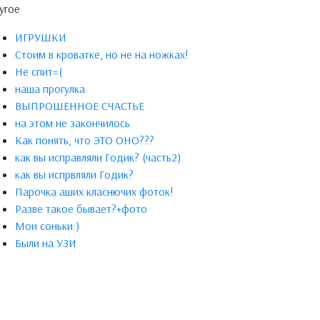
угое
ИГРУШКИ
Стоим в кроватке, но не на ножках!
Не спит=(
наша прогулка
ВЫПРОШЕННОЕ СЧАСТЬЕ
на этом не закончилось
Как понять, что ЭТО ОНО???
как вы исправляли Годик? (часть2)
как вы испрвляли Годик?
Парочка аших класнючих фоток!
Разве такое бывает?+фото
Мои соньки:)
Были на УЗИ