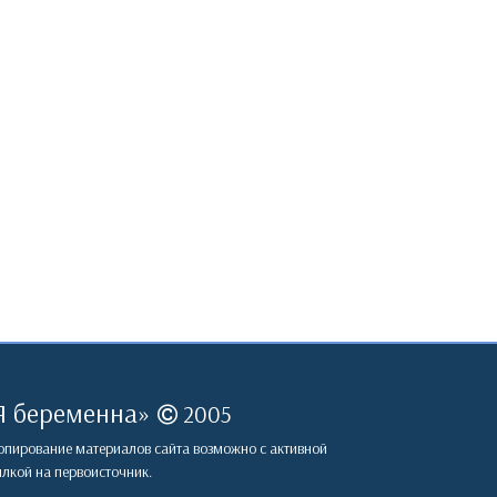
Я беременна
»
2005
пирование материалов сайта возможно с активной
лкой на первоисточник.