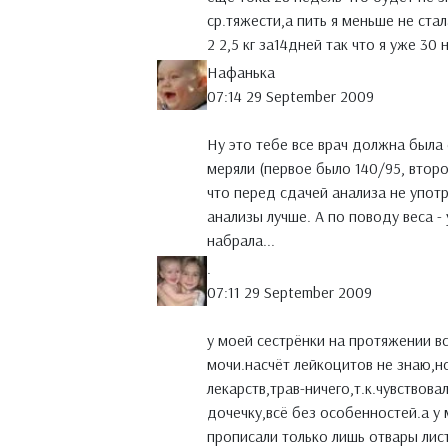
ср.тяжести,а пить я меньше не ста
2 2,5 кг за14дней так что я уже 30
Нафанька
07:14 29 September 2009
Ну это тебе все врач должна была
меряли (первое было 140/95, второ
что перед сдачей анализа не употр
анализы лучше. А по поводу веса - 
набрала...
.
07:11 29 September 2009
у моей сестрёнки на протяжении в
мочи.насчёт лейкоцитов не знаю,н
лекарств,трав-ничего,т.к.чувствов
дочечку,всё без особенностей.а у
прописали только лишь отвары лис