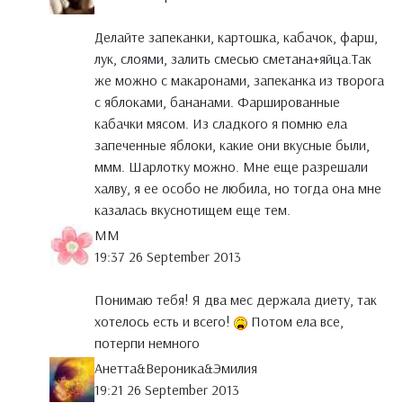
Делайте запеканки, картошка, кабачок, фарш,
лук, слоями, залить смесью сметана+яйца.Так
же можно с макаронами, запеканка из творога
с яблоками, бананами. Фаршированные
кабачки мясом. Из сладкого я помню ела
запеченные яблоки, какие они вкусные были,
ммм. Шарлотку можно. Мне еще разрешали
халву, я ее особо не любила, но тогда она мне
казалась вкуснотищем еще тем.
MM
19:37 26 September 2013
Понимаю тебя! Я два мес держала диету, так
хотелось есть и всего!
Потом ела все,
потерпи немного
Анетта&Вероника&Эмилия
19:21 26 September 2013