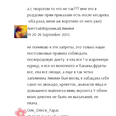
а с творогом то что не так??? мне его в
роддоме прям приказали есть после кесарева
-оба раза, меня аж воротило от него уже)
Анетта&Вероника&Эмилия
19:20 26 September 2013
не понимаю я эти запреты, это только наши
постсовковые правила соблюдать
послеродовую диету. я ела все ! и жареннную
курицу, и все из молочного и бананы,фрукты
все, ела все овощи, а еще я так четко
запомнила Эмилии был месяц я забацала себе
салат из авокадо, креветок, ананасов яйца и
домашнего майонеза-ммм, вкуснота У обеих
моих девочек не было ни высыпаний, не
плача...
Оля_Олеся_Тарас