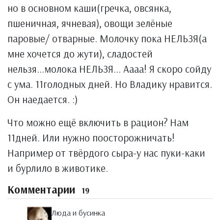
но в основном каши(гречка, овсянка,
пшеничная, ячневая), овощи зелёные
паровые/ отварные. Молочку пока НЕЛЬЗЯ(а
мне хочется до жути), сладостей
нельзя...молока НЕЛЬЗЯ... Аааа! Я скоро сойду
с ума. 11голодных дней. Но Владику нравится.
Он наедается. :)
Что можно ещё включить в рацион? Нам
11дней. Или нужно поосторожничать!
Например от твёрдого сыра-у нас пуки-каки
и бурлило в животике.
Комментарии
19
Люда и бусинка