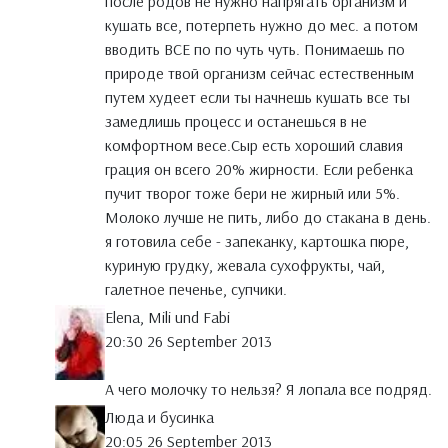
после родов не нужно напрягать организм и
кушать все, потерпеть нужно до мес. а потом
вводить ВСЕ по по чуть чуть. Понимаешь по
природе твой организм сейчас естественным
путем худеет если ты начнешь кушать все ты
замедлишь процесс и останешься в не
комфортном весе.Сыр есть хороший славия
грация он всего 20% жирности. Если ребенка
пучит творог тоже бери не жирный или 5%.
Молоко лучше не пить, либо до стакана в день.
я готовила себе - запеканку, картошка пюре,
куриную грудку, жевала сухофрукты, чай,
галетное печенье, супчики.
Elena, Mili und Fabi
20:30 26 September 2013
А чего молочку то нельзя? Я лопала все подряд.
Люда и бусинка
20:05 26 September 2013