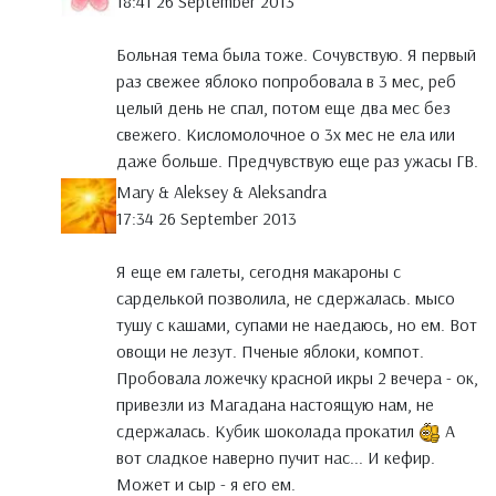
18:41 26 September 2013
Больная тема была тоже. Сочувствую. Я первый
раз свежее яблоко попробовала в 3 мес, реб
целый день не спал, потом еще два мес без
свежего. Кисломолочное о 3х мес не ела или
даже больше. Предчувствую еще раз ужасы ГВ.
Mary & Aleksey & Aleksandra
17:34 26 September 2013
Я еще ем галеты, сегодня макароны с
сарделькой позволила, не сдержалась. мысо
тушу с кашами, супами не наедаюсь, но ем. Вот
овощи не лезут. Пченые яблоки, компот.
Пробовала ложечку красной икры 2 вечера - ок,
привезли из Магадана настоящую нам, не
сдержалась. Кубик шоколада прокатил
А
вот сладкое наверно пучит нас... И кефир.
Может и сыр - я его ем.