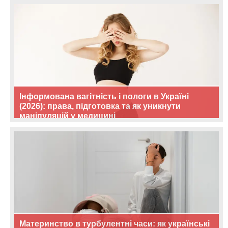
Інформована вагітність і пологи в Україні
(2026): права, підготовка та як уникнути
маніпуляцій у медицині
Материнство в турбулентні часи: як українські