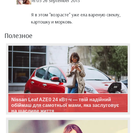
16:05 26 September 2013
Я в этом "возрасте" уже ела вареную свеклу,
картошку и морковь.
Полезное
Nissan Leaf AZE0 24 кВт·ч — твій надійний
обіймаш для самотньої мами, яка заслуговує
на щасливе життя