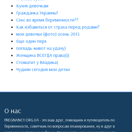
Кухня девочкам
Гражданка Украины!
Секс во время беременности??
Как избавиться от страха перед родами?
мои девочки (фото) осень 2013
Еще один перл.
погладь живот на удачу)
Женщина ВСЕГДА права)))
Стоматит у Владика(
Чудили сегодня мои детки
О нас
PREGNANCY.ORG.UA - это ваш друг, помощник и путеводитель по
беременности, советчкик по вопросам планирования, ну и друг в