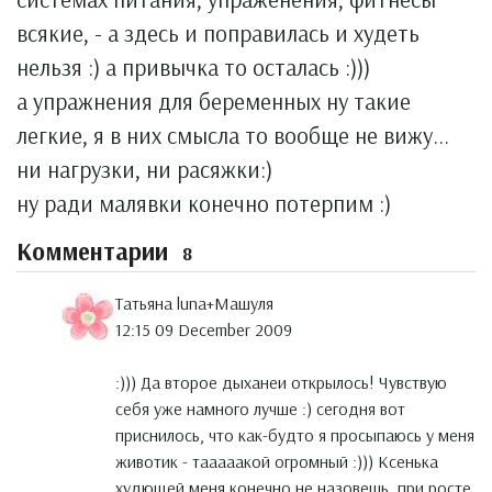
всякие, - а здесь и поправилась и худеть
нельзя :) а привычка то осталась :)))
а упражнения для беременных ну такие
легкие, я в них смысла то вообще не вижу...
ни нагрузки, ни расяжки:)
ну ради малявки конечно потерпим :)
Комментарии
8
Татьяна luna+Maшуля
12:15 09 December 2009
:))) Да второе дыханеи открылось! Чувствую
себя уже намного лучше :) сегодня вот
приснилось, что как-будто я просыпаюсь у меня
животик - тааааакой огромный :))) Ксенька
худющей меня конечно не назовешь, при росте