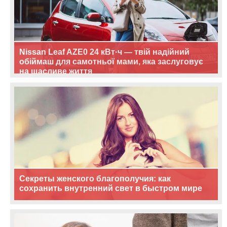
Nissan Leaf AZE0 24 кВт·ч — твій надійний
обіймаш для самотньої мами, яка заслуговує
на щасливе життя
Секреты женского благополучия: как
сохранить внутренний свет в быстром мире