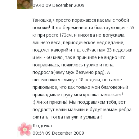
09:40 09 December 2009
Танюшка,я просто поражаюся как мы с тобой
похожи! Я до беременности была худющая - 55
кг при росте 173см, и никогда не допускала
лишнего веса, периодическое недоедание,
подсчет калорий и т.д. сейчас нам 23 недельки
и мы - 60 кило, так в принципе не видно что
поправилась, появилось пузико и попа
подросла(чему муж безумно рад). А
шевелюшки я слышу с 18 недели, но самое
прикольное, что как только мой благоверный
прикладывает руку моя крошка замолкает!
:).Хи-хи прикинь! Мы поздравляем тебя, вот
подрастут наши малыши и будут мамам ребра
считать, тогда папули и услышат!
Людочка
08:54 09 December 2009