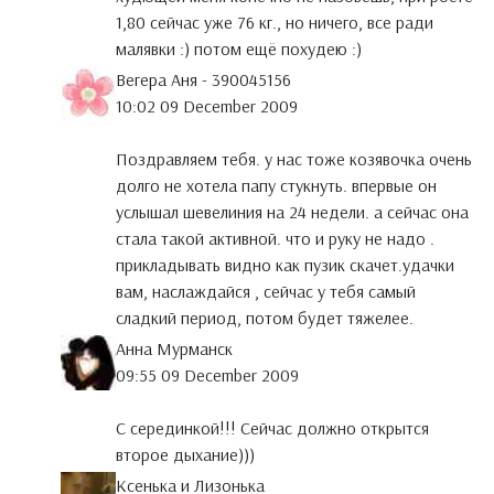
1,80 сейчас уже 76 кг., но ничего, все ради
малявки :) потом ещё похудею :)
Вегера Аня - 390045156
10:02 09 December 2009
Поздравляем тебя. у нас тоже козявочка очень
долго не хотела папу стукнуть. впервые он
услышал шевелиния на 24 недели. а сейчас она
стала такой активной. что и руку не надо .
прикладывать видно как пузик скачет.удачки
вам, наслаждайся , сейчас у тебя самый
сладкий период, потом будет тяжелее.
Анна Мурманск
09:55 09 December 2009
С серединкой!!! Сейчас должно открытся
второе дыхание)))
Ксенька и Лизонька