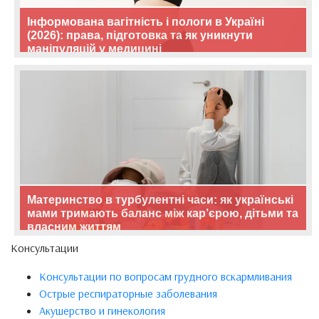
Інформована вагітність і пологи в Україні
(2026): права, підготовка та як уникнути
маніпуляцій у медицині
Материнство в турбулентні часи: як українські
мами тримають баланс між кар’єрою, дітьми та
власним життям
Консультации
Консультации по вопросам грудного вскармливания
Острые респираторные заболевания
Акушерство и гинекология