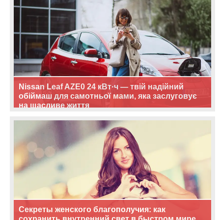
Nissan Leaf AZE0 24 кВт·ч — твій надійний
обіймаш для самотньої мами, яка заслуговує
на щасливе життя
Секреты женского благополучия: как
сохранить внутренний свет в быстром мире