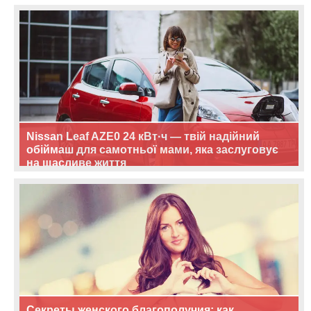
Nissan Leaf AZE0 24 кВт·ч — твій надійний
обіймаш для самотньої мами, яка заслуговує
на щасливе життя
Секреты женского благополучия: как