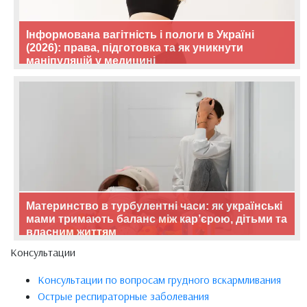
Інформована вагітність і пологи в Україні
(2026): права, підготовка та як уникнути
маніпуляцій у медицині
Материнство в турбулентні часи: як українські
мами тримають баланс між кар’єрою, дітьми та
власним життям
Консультации
Консультации по вопросам грудного вскармливания
Острые респираторные заболевания