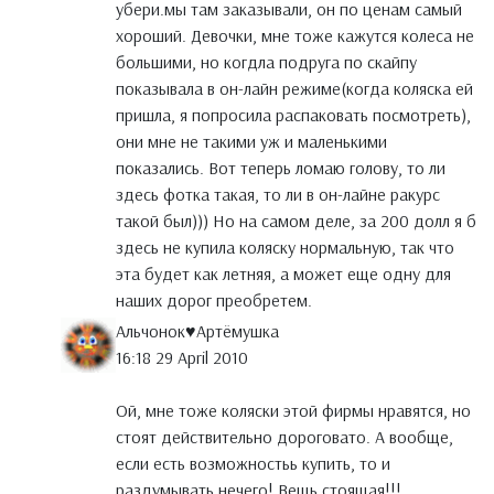
убери.мы там заказывали, он по ценам самый
хороший. Девочки, мне тоже кажутся колеса не
большими, но когдла подруга по скайпу
показывала в он-лайн режиме(когда коляска ей
пришла, я попросила распаковать посмотреть),
они мне не такими уж и маленькими
показались. Вот теперь ломаю голову, то ли
здесь фотка такая, то ли в он-лайне ракурс
такой был))) Но на самом деле, за 200 долл я б
здесь не купила коляску нормальную, так что
эта будет как летняя, а может еще одну для
наших дорог преобретем.
Альчонок♥Артёмушка
16:18 29 April 2010
Ой, мне тоже коляски этой фирмы нравятся, но
стоят действительно дороговато. А вообще,
если есть возможностьь купить, то и
раздумывать нечего! Вещь стоящая!!!