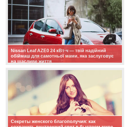
Nissan Leaf AZE0 24 кВт·ч — твій надійний
обіймаш для самотньої мами, яка заслуговує
на щасливе життя
Секреты женского благополучия: как
сохранить внутренний свет в быстром мире