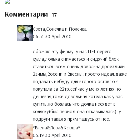
Комментарии
17
Света,Сонечка и Полечка
06:51 30 April 2010
обожаю эту фирму. у нас ПЕГ перего
кулла,люлька снимаеться и сидячий блок
ставиться. всем очень довольна,проездили
2зимы,2осени и 2весны. просто идеал.даже
подавать небуду,для второго оставлю я
покупала за 22тр.сейчас у меня летняя но
дешевая,тоже довольная.хотела как у вас
купить,но боялась что дочка несядет в
коляску(был период она отказывалась). у
подруги такая я прям тащусь от нее.
*Елена&Лева&Ксюша*
05:19 30 April 2010