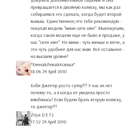
докупить дополнительное сидение и она
превращается в двойную коляску, мы как раз
собираемся это сделать, когда будет второй
малыш. Единственное,что тебе рекомендую -
покупай модель "мини сити элит". Мыпокупали,
когда такой модели еще не было в продаже, у
нас "сити элит". Но мини - чуть менше и легче, а
это чуть удобнее для нас мам. Всё остальное -
на высшем уровне!
*Елена&Лева&Ксюша*
18:06 29 April 2010
Бэби Джёггер росто супер!!! У нас их нет
почему-то, а я когда ее увидела просто
влюбилась! Если будем брать вторую коляску,
то джеггер!!!
Zoya (J.E.T.)
17:52 29 April 2010