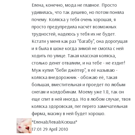
Елена, конечно, мода не главное. Просто
удивилась, что так дешево, но потом поняла
почему. Коляска у тебя очень хорошая, я
просто предупредила насчёт возможных
трудностей, надеюсь у тебя их не будет.
Кстати у меня как раз "багабу", она дорогущая
и я была в шоке когда зимой не смогла с ней
ходить по улице. Такая классная коляска,
столько денег отвалили, и на тебе - не ездит!
Муж купил "беби джёггер", я её называю -
коляска внедорожник - обожаю её, такая
большая, вместительная и проедет по любым
снегам и колдобинам. Моему уже 1.8, так он
еще спит в ней иногда. Но в любом случае, твоя
коляска здоровская, пег перего замечательная
фирма, масику в ней будет хорошо.
*Елена&Лева&Ксюша*
17:01 29 April 2010