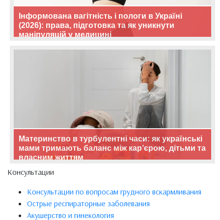
Інформована вагітність і пологи в Україні
(2026): права, підготовка та як уникнути
маніпуляцій у медицині
Материнство в турбулентні часи: як українські
мами тримають баланс між кар’єрою, дітьми та
власним життям
Консультации
Консультации по вопросам грудного вскармливания
Острые респираторные заболевания
Акушерство и гинекология