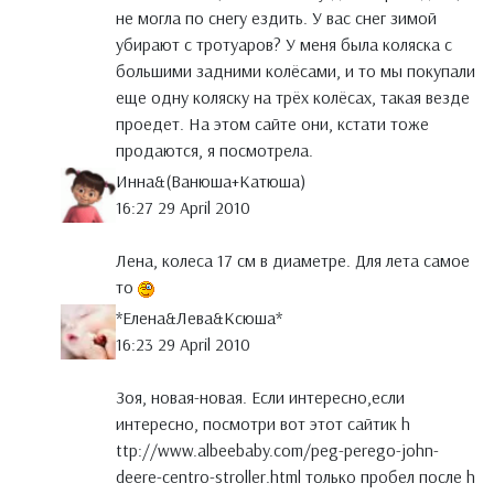
не могла по снегу ездить. У вас снег зимой
убирают с тротуаров? У меня была коляска с
большими задними колёсами, и то мы покупали
еще одну коляску на трёх колёсах, такая везде
проедет. На этом сайте они, кстати тоже
продаются, я посмотрела.
Инна&(Ванюша+Катюша)
16:27 29 April 2010
Лена, колеса 17 см в диаметре. Для лета самое
то
*Елена&Лева&Ксюша*
16:23 29 April 2010
Зоя, новая-новая. Если интересно,если
интересно, посмотри вот этот сайтик h
ttp://www.albeebaby.com/peg-perego-john-
deere-centro-stroller.html только пробел после h