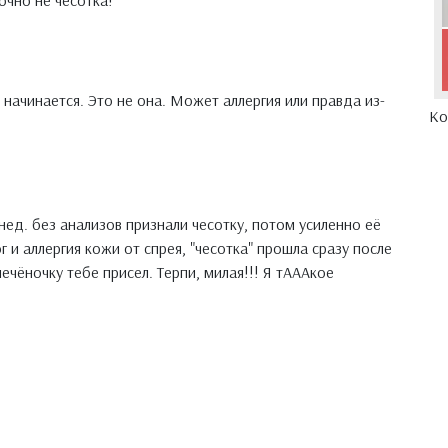
очно не чесотка!
 начинается. Это не она. Может аллергия или правда из-
Ко
 нед. без анализов признали чесотку, потом усиленно её
г и аллергия кожи от спрея, "чесотка" прошла сразу после
печёночку тебе присел. Терпи, милая!!! Я тАААкое