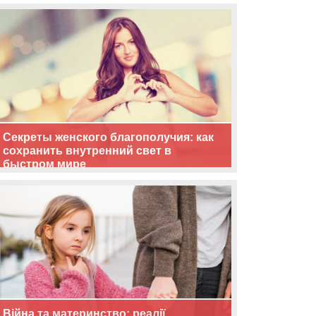
життя
Секреты женского благополучия: как
сохранить внутренний свет в
быстром мире
Війна та материнство: реалії