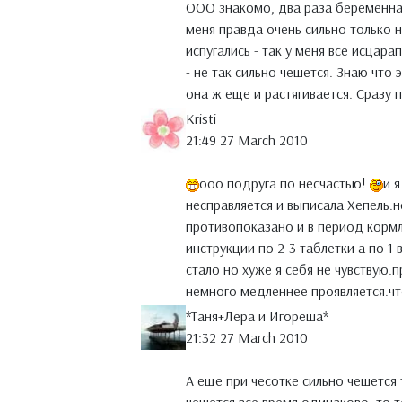
ООО знакомо, два раза беременная
меня правда очень сильно только 
испугались - так у меня все исца
- не так сильно чешется. Знаю что 
она ж еще и растягивается. Сразу 
Kristi
21:49 27 March 2010
ооо подруга по несчастью!
и 
несправляется и выписала Хепель.
противопоказано и в период кормл
инструкции по 2-3 таблетки а по 1 
стало но хуже я себя не чувствую
немного медленнее проявляется.ч
*Таня+Лера и Игореша*
21:32 27 March 2010
А еще при чесотке сильно чешется 