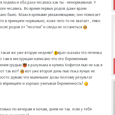
 ходила и оба раза чесалась как ты - ненормальная. У
ноги чесались. Во время первых родов даже врачи
рапано было. Мажся кремами увлажняющими, оно помогает
это в принципе нормально, коже чего-то не хватает , плюс
после родов от "чесотки" и следа не останеться
я такая же уже вторую неделю!
врач сказала что печенка
но там в инструкции написано что его беременным
ения грудью.
я разузнала и купила Хофитол.пью не как в
вот так вот!
вот уже второй день пью пока лучше не
.просто думаю что маленькие дозы поэтому результат
то впринципе и хорошо учитывая беременность!
только по вечерам и ночам, днем не так. если у тебя