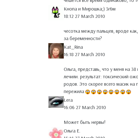
чешется все время одинаково, то т
Кнопа и Мирошка;) 3г6м
18:12 27 March 2010
чесотка между пальцев, вроде как,
за беременности?
Kat_Rina
16:18 27 March 2010
Ольга, представь, что у меня на 38
лечили. результат: токсический ожо
родов. Это скорее всего масик на 
пережила
Lera
16:06 27 March 2010
Может быть нервы!
Ольга Е.