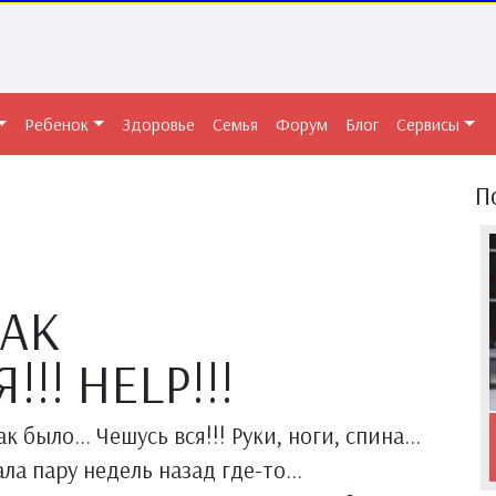
Ребенок
Здоровье
Семья
Форум
Блог
Сервисы
П
КАК
! HELP!!!
 было... Чешусь вся!!! Руки, ноги, спина...
ла пару недель назад где-то...