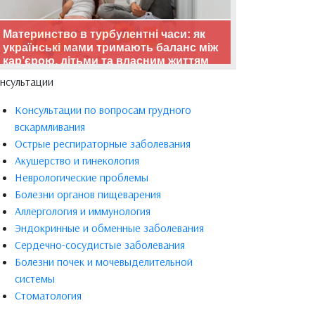
Материнство в турбулентні часи: як
українські мами тримають баланс між
кар’єрою, дітьми та власним життям
нсультации
Консультации по вопросам грудного
вскармливания
Острые респираторные заболевания
Акушерство и гинекология
Неврологические проблемы
Болезни органов пищеварения
Аллергология и иммунология
Эндокринные и обменные заболевания
Сердечно-сосудистые заболевания
Болезни почек и мочевыделительной
системы
Стоматология