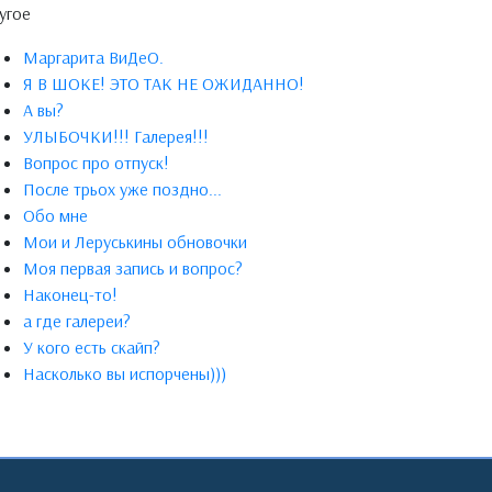
угое
Маргарита ВиДеО.
Я В ШОКЕ! ЭТО ТАК НЕ ОЖИДАННО!
А вы?
УЛЫБОЧКИ!!! Галерея!!!
Вопрос про отпуск!
После трьох уже поздно...
Обо мне
Мои и Леруськины обновочки
Моя первая запись и вопрос?
Наконец-то!
а где галереи?
У кого есть скайп?
Насколько вы испорчены)))