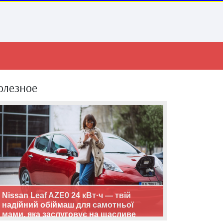
олезное
Nissan Leaf AZE0 24 кВт·ч — твій
надійний обіймаш для самотньої
мами, яка заслуговує на щасливе