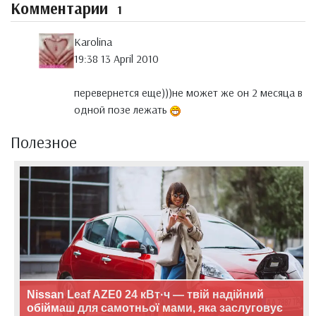
Комментарии
1
Karolina
19:38 13 April 2010
перевернется еще)))не может же он 2 месяца в
одной позе лежать
Полезное
Nissan Leaf AZE0 24 кВт·ч — твій надійний
обіймаш для самотньої мами, яка заслуговує