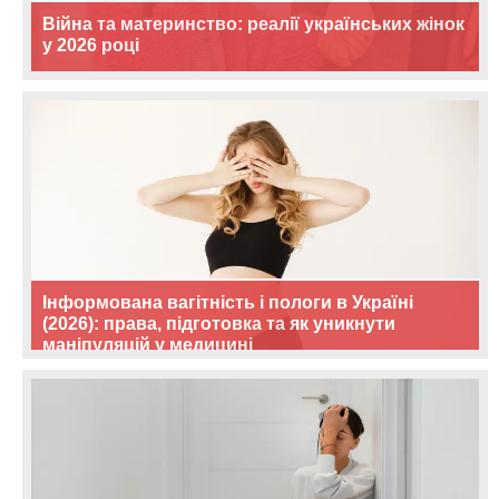
Війна та материнство: реалії українських жінок
у 2026 році
Інформована вагітність і пологи в Україні
(2026): права, підготовка та як уникнути
маніпуляцій у медицині