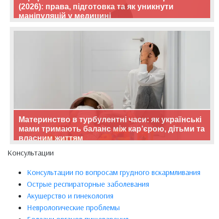
(2026): права, підготовка та як уникнути
маніпуляцій у медицині
Материнство в турбулентні часи: як українські
мами тримають баланс між кар’єрою, дітьми та
власним життям
Консультации
Консультации по вопросам грудного вскармливания
Острые респираторные заболевания
Акушерство и гинекология
Неврологические проблемы