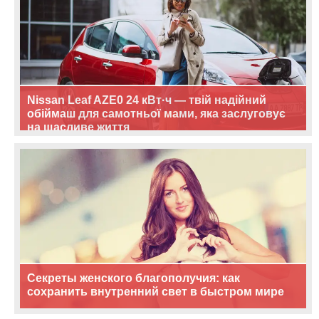
Nissan Leaf AZE0 24 кВт·ч — твій надійний
обіймаш для самотньої мами, яка заслуговує
на щасливе життя
Секреты женского благополучия: как
сохранить внутренний свет в быстром мире