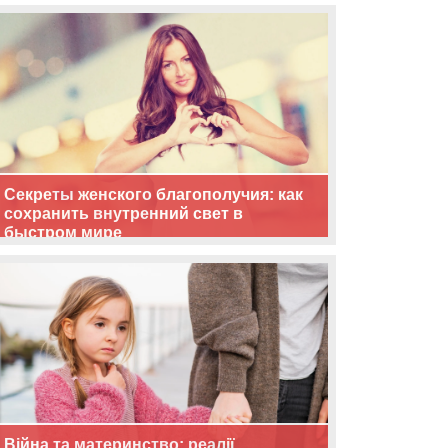
життя
Секреты женского благополучия: как
сохранить внутренний свет в
быстром мире
Війна та материнство: реалії