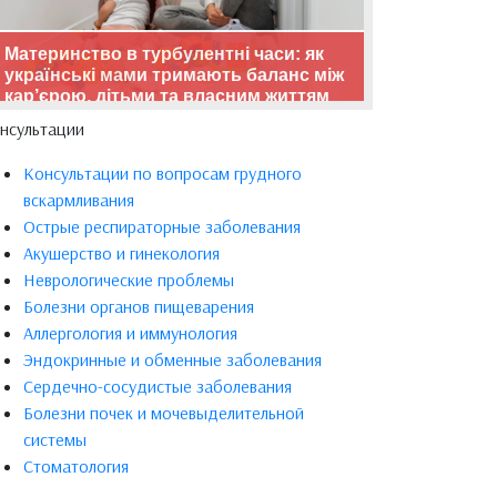
Материнство в турбулентні часи: як
українські мами тримають баланс між
кар’єрою, дітьми та власним життям
нсультации
Консультации по вопросам грудного
вскармливания
Острые респираторные заболевания
Акушерство и гинекология
Неврологические проблемы
Болезни органов пищеварения
Аллергология и иммунология
Эндокринные и обменные заболевания
Сердечно-сосудистые заболевания
Болезни почек и мочевыделительной
системы
Стоматология