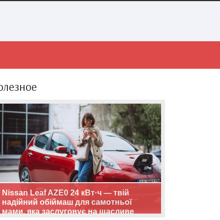
олезное
Nissan Leaf AZE0 24 кВт·ч — твій
надійний обіймаш для самотньої
мами, яка заслуговує на щасливе