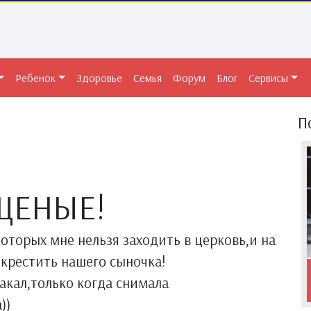
Ребенок
Здоровье
Семья
Форум
Блог
Сервисы
П
ЩЕНЫЕ!
оторых мне нельзя заходить в церковь,и на
крестить нашего сыночка!
акал,только когда снимала
))