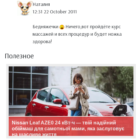
Наталия
12:31 22 October 2011
Бедняжечки
Ничего,вот пройдёте курс
массажей и всех процедур и будет ножка
здорова!
Полезное
Nissan Leaf AZE0 24 кВт·ч — твій надійний
обіймаш для самотньої мами, яка заслуговує
на щасливе життя