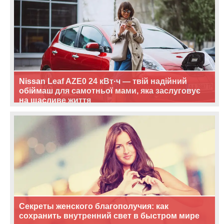
Nissan Leaf AZE0 24 кВт·ч — твій надійний
обіймаш для самотньої мами, яка заслуговує
на щасливе життя
Секреты женского благополучия: как
сохранить внутренний свет в быстром мире