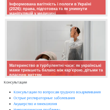
Інформована вагітність і пологи в Україні
(2026): права, підготовка та як уникнути
маніпуляцій у медицині
Материнство в турбулентні часи: як українські
мами тримають баланс між кар’єрою, дітьми та
власним життям
Консультации
Консультации по вопросам грудного вскармливания
Острые респираторные заболевания
Акушерство и гинекология
Неврологические проблемы