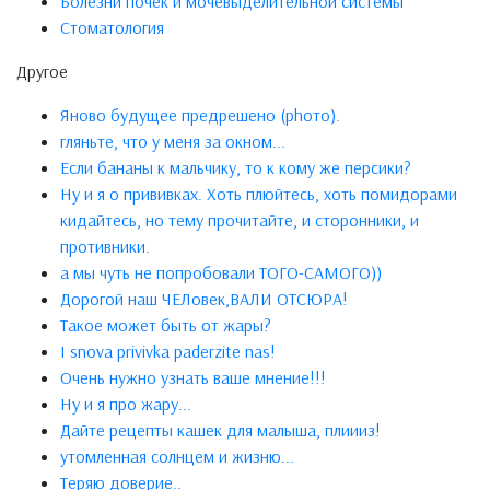
Болезни почек и мочевыделительной системы
Стоматология
Другое
Яново будущее предрешено (phото).
гляньте, что у меня за окном...
Если бананы к мальчику, то к кому же персики?
Ну и я о прививках. Хоть плюйтесь, хоть помидорами
кидайтесь, но тему прочитайте, и сторонники, и
противники.
а мы чуть не попробовали ТОГО-САМОГО))
Дорогой наш ЧЕЛовек,ВАЛИ ОТСЮРА!
Такое может быть от жары?
I snova privivka paderzite nas!
Очень нужно узнать ваше мнение!!!
Ну и я про жару...
Дайте рецепты кашек для малыша, плиииз!
утомленная солнцем и жизню...
Теряю доверие..