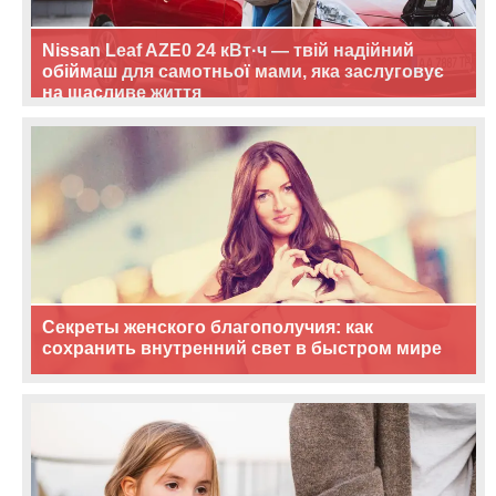
Nissan Leaf AZE0 24 кВт·ч — твій надійний
обіймаш для самотньої мами, яка заслуговує
на щасливе життя
Секреты женского благополучия: как
сохранить внутренний свет в быстром мире