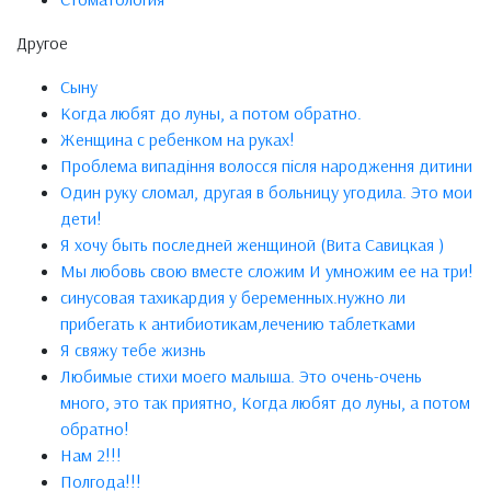
Другое
Сыну
Когда любят до луны, а потом обратно.
Женщина с ребенком на руках!
Проблема випадіння волосся після народження дитини
Один руку сломал, другая в больницу угодила. Это мои
дети!
Я хочу быть последней женщиной (Вита Савицкая )
Мы любовь свою вместе сложим И умножим ее на три!
синусовая тахикардия у беременных.нужно ли
прибегать к антибиотикам,лечению таблетками
Я свяжу тебе жизнь
Любимые стихи моего малыша. Это очень-очень
много, это так приятно, Когда любят до луны, а потом
обратно!
Нам 2!!!
Полгода!!!