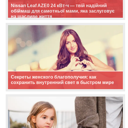
Nissan Leaf AZE0 24 кВт·ч — твій надійний
обіймаш для самотньої мами, яка заслуговує
на щасливе життя
Секреты женского благополучия: как
сохранить внутренний свет в быстром мире