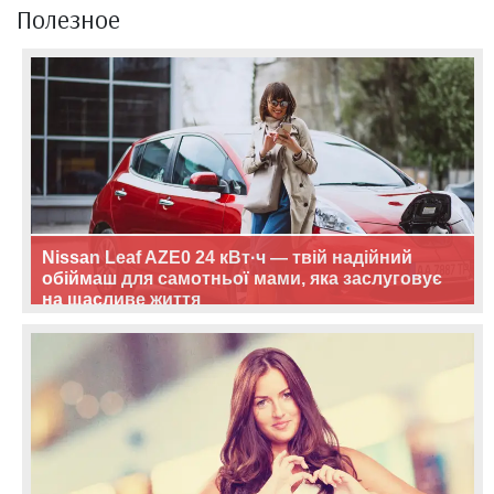
Полезное
Nissan Leaf AZE0 24 кВт·ч — твій надійний
обіймаш для самотньої мами, яка заслуговує
на щасливе життя