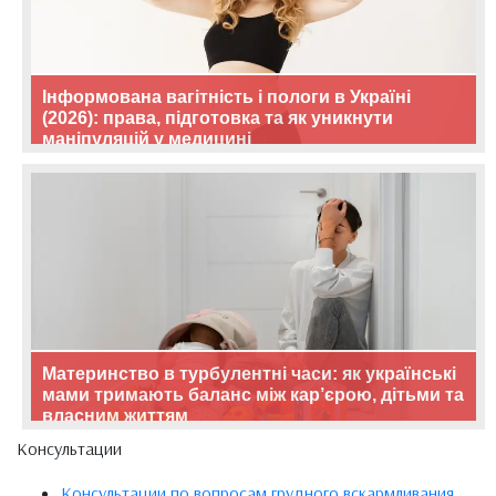
Інформована вагітність і пологи в Україні
(2026): права, підготовка та як уникнути
маніпуляцій у медицині
Материнство в турбулентні часи: як українські
мами тримають баланс між кар’єрою, дітьми та
власним життям
Консультации
Консультации по вопросам грудного вскармливания