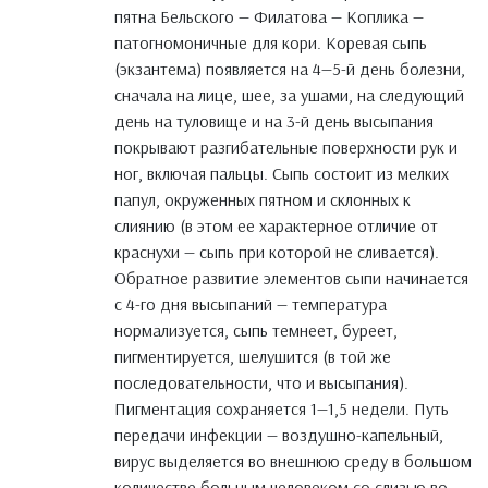
пятна Бельского — Филатова — Коплика —
патогномоничные для кори. Коревая сыпь
(экзантема) появляется на 4—5-й день болезни,
сначала на лице, шее, за ушами, на следующий
день на туловище и на 3-й день высыпания
покрывают разгибательные поверхности рук и
ног, включая пальцы. Сыпь состоит из мелких
папул, окруженных пятном и склонных к
слиянию (в этом ее характерное отличие от
краснухи — сыпь при которой не сливается).
Обратное развитие элементов сыпи начинается
с 4-го дня высыпаний — температура
нормализуется, сыпь темнеет, буреет,
пигментируется, шелушится (в той же
последовательности, что и высыпания).
Пигментация сохраняется 1—1,5 недели. Путь
передачи инфекции — воздушно-капельный,
вирус выделяется во внешнюю среду в большом
количестве больным человеком со слизью во