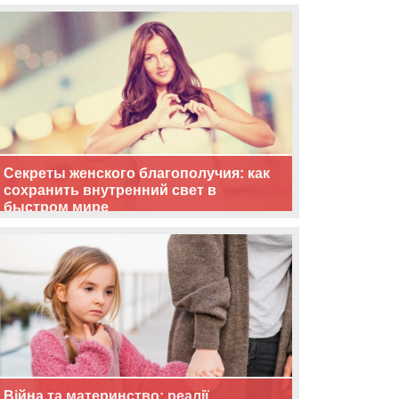
життя
Секреты женского благополучия: как
сохранить внутренний свет в
быстром мире
Війна та материнство: реалії