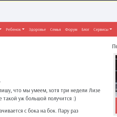
Ребенок
Здоровье
Семья
Форум
Блог
Сервисы
П
.
опишу, что мы умеем, хотя три недели Лизе
е такой уж большой получится :)
чивается с бока на бок. Пару раз