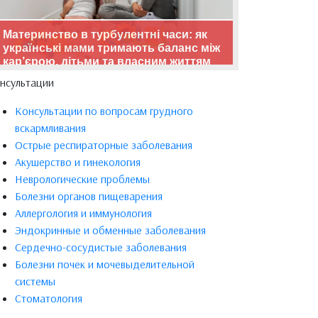
Материнство в турбулентні часи: як
українські мами тримають баланс між
кар’єрою, дітьми та власним життям
нсультации
Консультации по вопросам грудного
вскармливания
Острые респираторные заболевания
Акушерство и гинекология
Неврологические проблемы
Болезни органов пищеварения
Аллергология и иммунология
Эндокринные и обменные заболевания
Сердечно-сосудистые заболевания
Болезни почек и мочевыделительной
системы
Стоматология