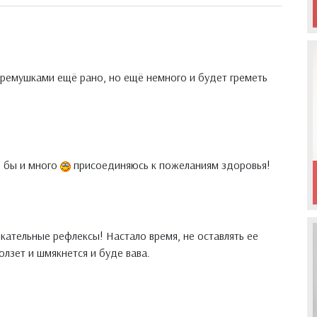
огремушками ещё рано, но ещё немного и будет греметь
е бы и много
присоединяюсь к пожеланиям здоровья!
ательные рефлексы! Настало время, не оставлять ее
олзет и шмякнется и буде вава.