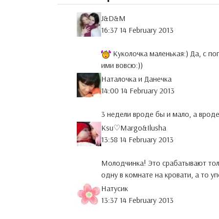
J&D&M
16:37 14 February 2013
Куколочка маленькая:) Да, с п
ими вовсю:))
Наталочка и Данечка
14:00 14 February 2013
3 недели вроде бы и мало, а врод
Ksu♡Margo&Ilusha
13:58 14 February 2013
Молодчинка! Это срабатывают толк
одну в комнате на кровати, а то уп
Натусик
13:37 14 February 2013