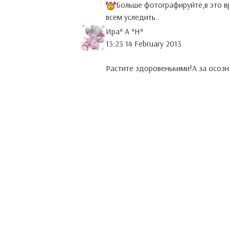
Больше фотографируйте,в это вр
всем уследить..
Ира* А *Н*
13:23 14 February 2013
Растите здоровенькими!А за осоз