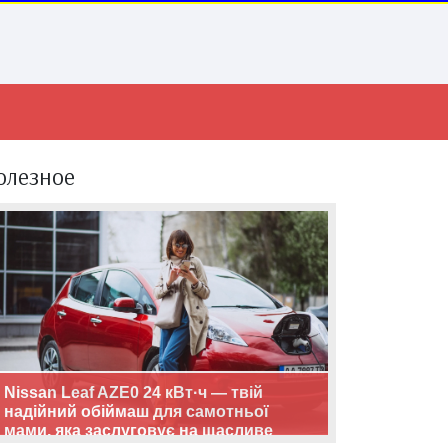
олезное
Nissan Leaf AZE0 24 кВт·ч — твій
надійний обіймаш для самотньої
мами, яка заслуговує на щасливе