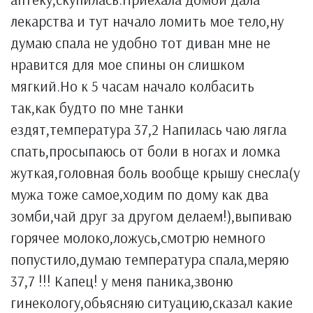
лекарства и тут начало ломить мое тело,ну
думаю спала не удобно тот диван мне не
нравится для мое спины он слишком
мягкий.Но к 5 часам начало колбасить
так,как будто по мне танки
ездят,температура 37,2 Напилась чаю лягла
спать,просыпаюсь от боли в ногах и ломка
жуткая,головная боль вообще крышу снесла(у
мужа тоже самое,ходим по дому как два
зомби,чай друг за другом делаем!),выпиваю
горячее молоко,ложусь,смотрю немного
попустило,думаю температура спала,меряю
37,7 !!! Капец! у меня паника,звоню
гинекологу,обьясняю ситуацию,сказал какие