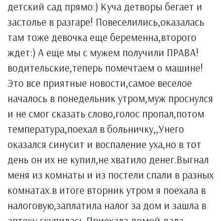
детский сад прямо:) Куча детворы бегает и
застолье в разгаре! Повеселились,оказалась
там тоже девочка еще беременна,второго
ждет:) А еще мы с мужем получили ПРАВА!
водительские,теперь помечтаем о машине!
Это все приятные новости,самое веселое
началось в понедельник утром,муж проснулся
и не смог сказать слово,голос пропал,потом
температура,поехал в больничку,,Унего
оказался синусит и воспаление уха,но в тот
день он их не купил,не хватило денег.Выгнал
меня из комнаты и из постели спали в разных
комнатах.в итоге вторник утром я поехала в
налоговую,заплатила налог за дом и зашла в
аптеку,скупилась.Приехала домой дала