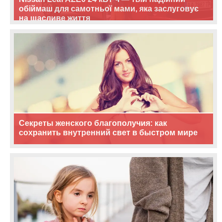
обіймаш для самотньої мами, яка заслуговує
на щасливе життя
Секреты женского благополучия: как
сохранить внутренний свет в быстром мире