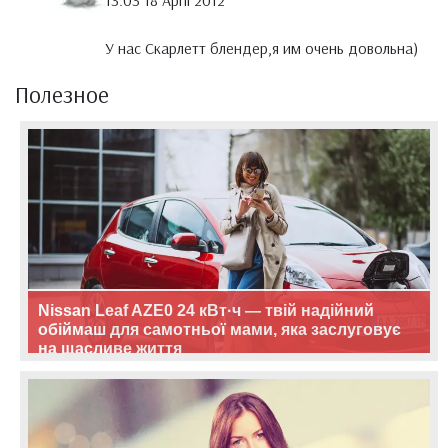
13:03 18 April 2012
У нас Скарлетт блендер,я им очень довольна)
Полезное
Nissan Leaf AZE0 24 кВт·ч — твій надійний
обіймаш для самотньої мами, яка заслуговує
на щасливе життя