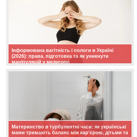
Інформована вагітність і пологи в Україні
(2026): права, підготовка та як уникнути
маніпуляцій у медицині
Материнство в турбулентні часи: як українські
мами тримають баланс між кар’єрою, дітьми та