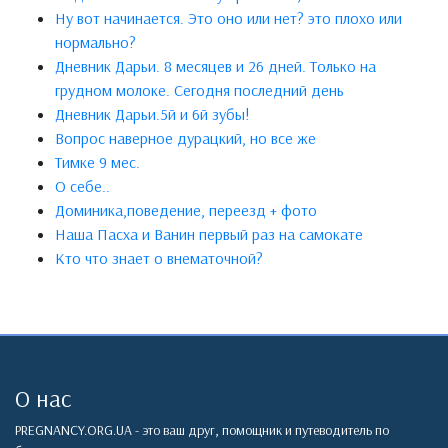
Ну вот начинается. Это оно или нет? это плохо или
нормально?
Дневник Дарьи. 8 месяцев и 26 дней. Только на
грудном молоке. Сегодня последний день
Дневник Дарьи.5й и 6й зубы!
Вопрос наверное дурацкий, но все же
Тимке 9 мес.
О себе..
Доминика,поведение, переезд + фото
Наша Пасха и Ванин первый раз на самокате
Кто что знает о внематочной?
О нас
PREGNANCY.ORG.UA - это ваш друг, помощник и путеводитель по