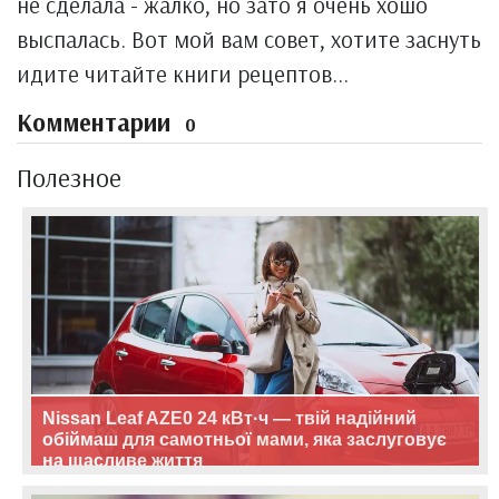
не сделала - жалко, но зато я очень хошо
выспалась. Вот мой вам совет, хотите заснуть
идите читайте книги рецептов...
Комментарии
0
Полезное
Nissan Leaf AZE0 24 кВт·ч — твій надійний
обіймаш для самотньої мами, яка заслуговує
на щасливе життя