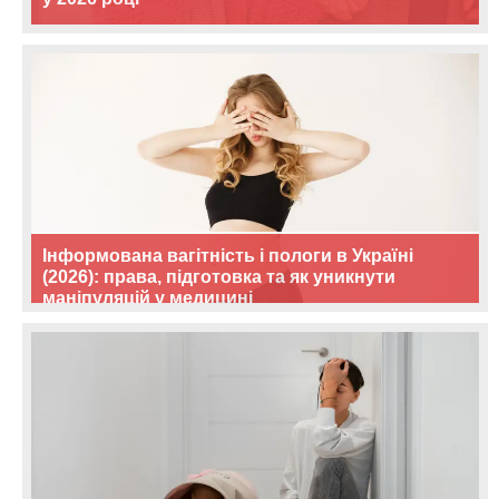
Інформована вагітність і пологи в Україні
(2026): права, підготовка та як уникнути
маніпуляцій у медицині