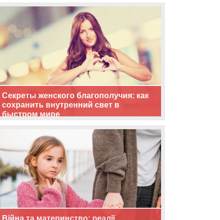
життя
Секреты женского благополучия: как
сохранить внутренний свет в
быстром мире
Війна та материнство: реалії