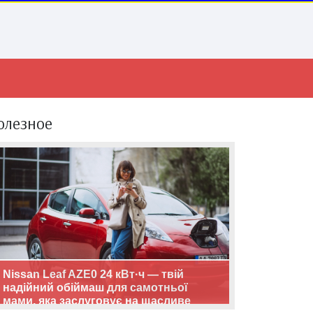
олезное
Nissan Leaf AZE0 24 кВт·ч — твій
надійний обіймаш для самотньої
мами, яка заслуговує на щасливе