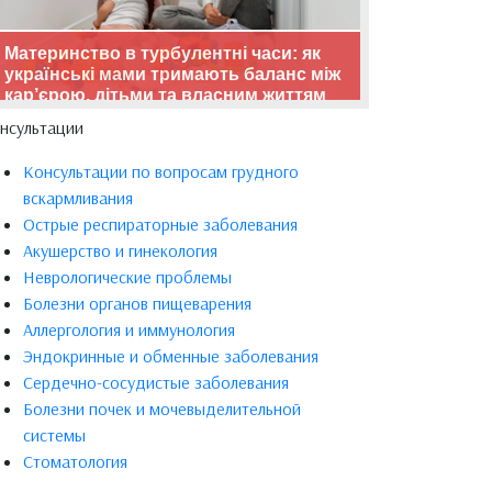
Материнство в турбулентні часи: як
українські мами тримають баланс між
кар’єрою, дітьми та власним життям
нсультации
Консультации по вопросам грудного
вскармливания
Острые респираторные заболевания
Акушерство и гинекология
Неврологические проблемы
Болезни органов пищеварения
Аллергология и иммунология
Эндокринные и обменные заболевания
Сердечно-сосудистые заболевания
Болезни почек и мочевыделительной
системы
Стоматология