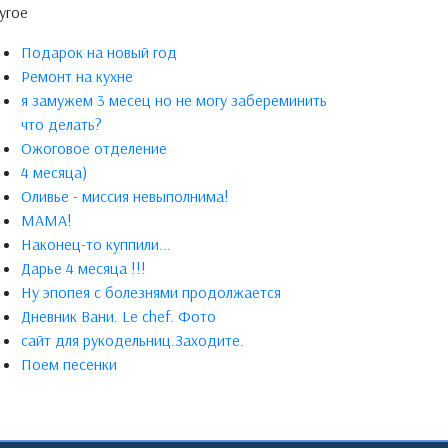
угое
Подарок на новый год
Ремонт на кухне
я замужем 3 месец но не могу забереминить
что делать?
Ожоговое отделение
4 месяца)
Оливье - миссия невыполнима!
МАМА!
Наконец-то куппили...
Дарье 4 месяца !!!
Ну эпопея с болезнями продолжается
Дневник Вани. Le chef. Фото
сайт для рукодельниц.Заходите.
Поем песенки