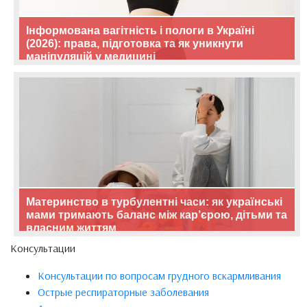
Інформована вагітність і пологи в Україні
(2026): права, підготовка та як уникнути
маніпуляцій у медицині
Материнство в турбулентні часи: як українські
мами тримають баланс між кар’єрою, дітьми та
власним життям
Консультации
Консультации по вопросам грудного вскармливания
Острые респираторные заболевания