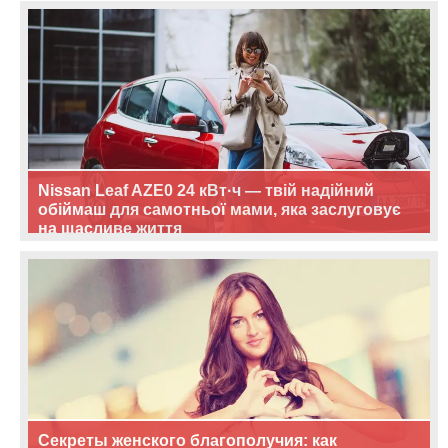
Nissan Leaf AZE0 24 кВт·ч — твій надійний
обіймаш для самотньої мами, яка заслуговує
на щасливе життя
Секреты женского благополучия: как