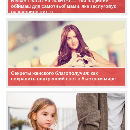
Nissan Leaf AZE0 24 кВт·ч — твій надійний
обіймаш для самотньої мами, яка заслуговує
на щасливе життя
Секреты женского благополучия: как
сохранить внутренний свет в быстром мире