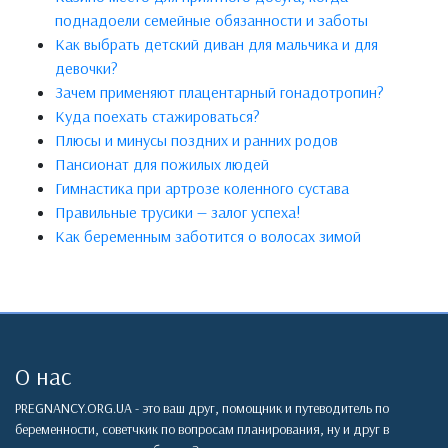
поднадоели семейные обязанности и заботы
Как выбрать детский диван для мальчика и для
девочки?
Зачем применяют плацентарный гонадотропин?
Куда поехать стажироваться?
Плюсы и минусы поздних и ранних родов
Пансионат для пожилых людей
Гимнастика при артрозе коленного сустава
Правильные трусики — залог успеха!
Как беременным заботится о волосах зимой
О нас
PREGNANCY.ORG.UA - это ваш друг, помощник и путеводитель по
беременности, советчкик по вопросам планирования, ну и друг в