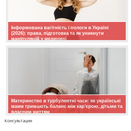
Інформована вагітність і пологи в Україні
(2026): права, підготовка та як уникнути
маніпуляцій у медицині
Материнство в турбулентні часи: як українські
мами тримають баланс між кар’єрою, дітьми та
власним життям
Консультации