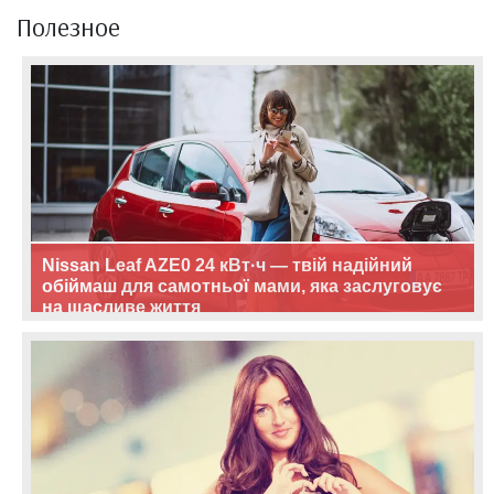
Полезное
Nissan Leaf AZE0 24 кВт·ч — твій надійний
обіймаш для самотньої мами, яка заслуговує
на щасливе життя