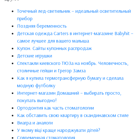
Точечный лед-светильник – идеальный осветительный
прибор
Поздняя беременность
Детская одежда Carters в интернет-магазине Babyhit –
самое лучшее для вашего малыша
Купон. Сайты купонных распродаж
Детские игрушки
Спектакли киевского ТЮЗа на ноябрь. Человечность,
столичные гейши и Грегор Замза
Как я купила термотрансферную бумагу и сделала
модную футболку
Интернет-магазин Домашний – выбирать просто,
покупать выгодно!
Ортодонтия как часть стоматологии
Как обставить свою квартиру в скандинавском стиле
Виагра и аналоги
У якому віці краще народжувати дітей?
Современная стоматология