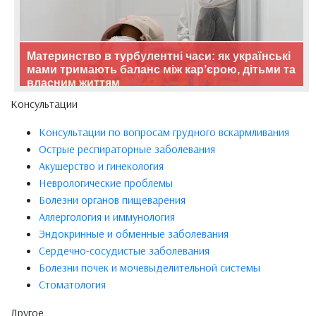
Материнство в турбулентні часи: як українські
мами тримають баланс між кар’єрою, дітьми та
власним життям
Консультации
Консультации по вопросам грудного вскармливания
Острые респираторные заболевания
Акушерство и гинекология
Неврологические проблемы
Болезни органов пищеварения
Аллергология и иммунология
Эндокринные и обменные заболевания
Сердечно-сосудистые заболевания
Болезни почек и мочевыделительной системы
Стоматология
Другое