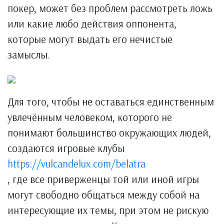
покер, может без проблем рассмотреть ложь
или какие любо действия оппонента,
которые могут выдать его нечистые
замыслы.
Для того, чтобы не оставаться единственным
увлечённым человеком, которого не
понимают большинство окружающих людей,
создаются игровые клубы
https://vulcandelux.com/belatra
, где все приверженцы той или иной игры
могут свободно общаться между собой на
интересующие их темы, при этом не рискую