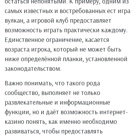
остаться непонятыми. К примеру, одним из
самых известных и востребованных ест игра
вулкан, а игровой клуб предоставляет
возможность играть практически каждому.
Единственное ограничение, касается
возраста игрока, который не может быть
ниже определённой планки, установленной
законодательством.
Важно понимать, что такого рода
сообщество, выполняет не только
развлекательные и информационные
функции, но и даёт возможность интернет-
казино понять, как именно необходимо
развиваться, чтобы предоставлять