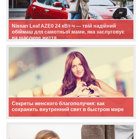
Nissan Leaf AZE0 24 кВт·ч — твій надійний
обіймаш для самотньої мами, яка заслуговує
на щасливе життя
Секреты женского благополучия: как
сохранить внутренний свет в быстром мире