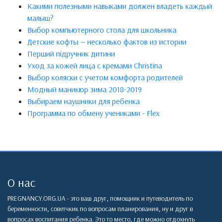
Какими полезными навыками должен владеть каждый
малыш?
Выбор компьютерного стола для школьника
Детские кофты — несколько фактов из истории
Перший підручник дитини
Уход за кожей лица с кремами Christina
Выбор коляски с учетом комфорта родителей
Модный маникюр зима 2018-2019
Выбираем наушники для ребенка
Программа по обмену учениками - Flex
О нас
PREGNANCY.ORG.UA - это ваш друг, помощник и путеводитель по
беременности, советчкик по вопросам планирования, ну и друг в
вопросах воспитания ребенка. Это то место, где можно отдохнуть