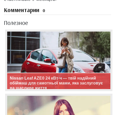
Комментарии
0
Полезное
Nissan Leaf AZE0 24 кВт·ч — твій надійний
обіймаш для самотньої мами, яка заслуговує
на щасливе життя