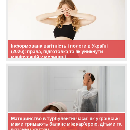
Інформована вагітність і пологи в Україні
(2026): права, підготовка та як уникнути
маніпуляцій у медицині
Материнство в турбулентні часи: як українські
мами тримають баланс між кар’єрою, дітьми та
власним життям