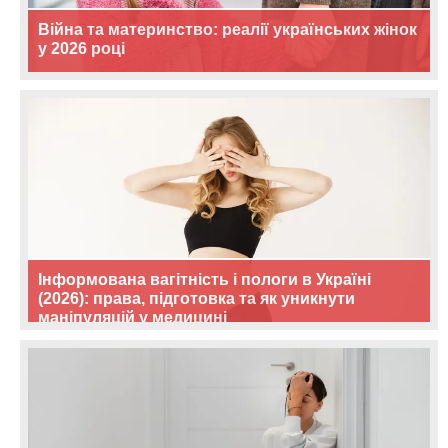
Війна та материнство: реалії українських жінок
у 2026 році
Інформована вагітність і пологи в Україні
(2026): права, підготовка та як уникнути
маніпуляцій у медицині