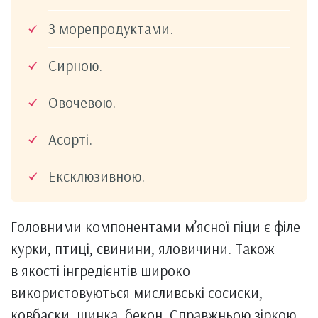
З морепродуктами.
Сирною.
Овочевою.
Асорті.
Ексклюзивною.
Головними компонентами м’ясної піци є філе
курки, птиці, свинини, яловичини. Також
в якості інгредієнтів широко
використовуються мисливські сосиски,
ковбаски, шинка, бекон. Справжньою зіркою