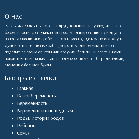
О нас
PREGNANCY.ORG.UA - это ваш друг, помощник и путеводитель по
беременности, советчкик по вопросам планирования, ну и друг в
вопросах воспитания ребенка. Это то место, где можно отдохнуть
душой от повседневных забот, встретить единомышленников,
поделиться своим опытом или получить бесценный совет. С нами
новоиспеченные мамы становятся уверенными в себе родителями,
Мамами с большой буквы.
Быстрые ссылки
Главная
Как забеременеть
Беременность
Беременность по неделям
Роды
,
Истории родов
Ребенок
Семья