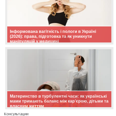
Інформована вагітність і пологи в Україні
(2026): права, підготовка та як уникнути
маніпуляцій у медицині
Материнство в турбулентні часи: як українські
мами тримають баланс між кар’єрою, дітьми та
власним життям
Консультации