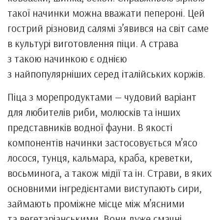
такої начинки можна вважати пепероні. Цей
гострий різновид салямі з’явився на світ саме
в культурі виготовлення піци. А страва
з такою начинкою є однією
з найпопулярніших серед італійських коржів.
Піца з морепродуктами — чудовий варіант
для любителів риби, молюсків та інших
представників водної фауни. В якості
компонентів начинки застосовується м’ясо
лосося, тунця, кальмара, краба, креветки,
восьминога, а також мідії та ін. Страви, в яких
основними інгредієнтами виступають сири,
займають проміжне місце між м’ясними
та вегетаріанськими. Вони дуже смачні