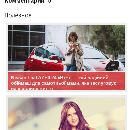
Комментарии
0
Полезное
Nissan Leaf AZE0 24 кВт·ч — твій надійний
обіймаш для самотньої мами, яка заслуговує
на щасливе життя