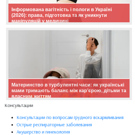
Інформована вагітність і пологи в Україні
(2026): права, підготовка та як уникнути
маніпуляцій у медицині
Материнство в турбулентні часи: як українські
мами тримають баланс між кар’єрою, дітьми та
власним життям
Консультации
Консультации по вопросам грудного вскармливания
Острые респираторные заболевания
Акушерство и гинекология