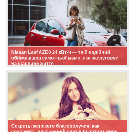
Nissan Leaf AZE0 24 кВт·ч — твій надійний
обіймаш для самотньої мами, яка заслуговує
на щасливе життя
Секреты женского благополучия: как
сохранить внутренний свет в быстром мире