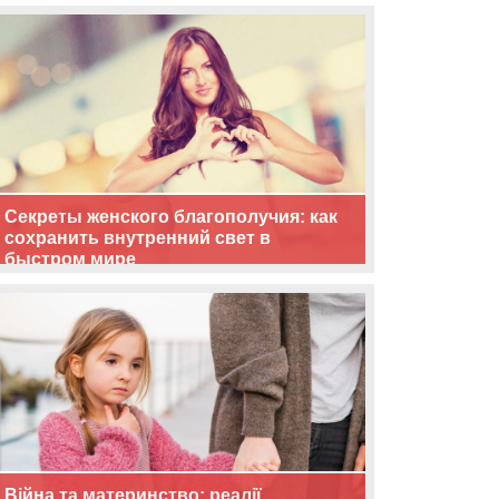
життя
Секреты женского благополучия: как
сохранить внутренний свет в
быстром мире
Війна та материнство: реалії