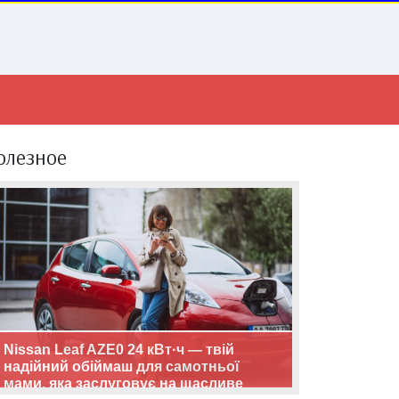
олезное
Nissan Leaf AZE0 24 кВт·ч — твій
надійний обіймаш для самотньої
мами, яка заслуговує на щасливе