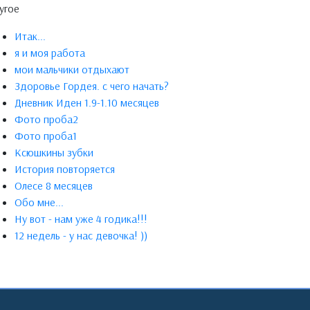
угое
Итак...
я и моя работа
мои мальчики отдыхают
Здоровье Гордея. с чего начать?
Дневник Иден 1.9-1.10 месяцев
Фото проба2
Фото проба1
Ксюшкины зубки
История повторяется
Олесе 8 месяцев
Обо мне...
Ну вот - нам уже 4 годика!!!
12 недель - у нас девочка! ))