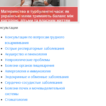
Материнство в турбулентні часи: як
українські мами тримають баланс між
кар’єрою, дітьми та власним життям
нсультации
Консультации по вопросам грудного
вскармливания
Острые респираторные заболевания
Акушерство и гинекология
Неврологические проблемы
Болезни органов пищеварения
Аллергология и иммунология
Эндокринные и обменные заболевания
Сердечно-сосудистые заболевания
Болезни почек и мочевыделительной
системы
Стоматология