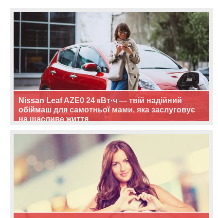
Nissan Leaf AZE0 24 кВт·ч — твій надійний
обіймаш для самотньої мами, яка заслуговує
на щасливе життя