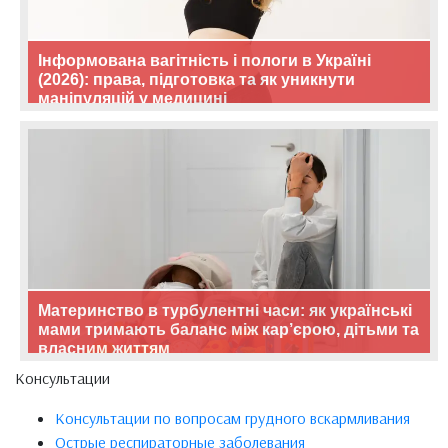
Інформована вагітність і пологи в Україні
(2026): права, підготовка та як уникнути
маніпуляцій у медицині
Материнство в турбулентні часи: як українські
мами тримають баланс між кар’єрою, дітьми та
власним життям
Консультации
Консультации по вопросам грудного вскармливания
Острые респираторные заболевания