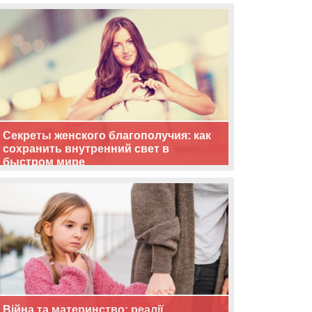
життя
Секреты женского благополучия: как
сохранить внутренний свет в
быстром мире
Війна та материнство: реалії