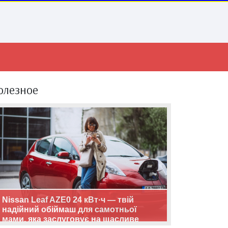
олезное
Nissan Leaf AZE0 24 кВт·ч — твій
надійний обіймаш для самотньої
мами, яка заслуговує на щасливе