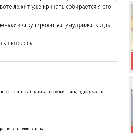
воте лежит уже кричать собирается я его
дненький сгрупироваться умудрился когда
ть пыталась...
янно пытаеться братика на ручки взять, одних уже не
ерь не оставляй одних.