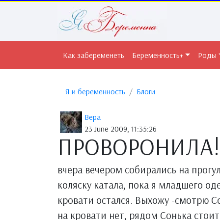
Как забеременеть
Беременность+
Роды
Я и беременность
Блоги
Вера
23 June 2009, 11:35:26
ПРОВОРОНИЛА!
вчера вечером собирались на прогул
коляску катала, пока я младшего од
кровати остался. Выхожу -смотрю Со
на кровати нет, рядом Сонька стоит