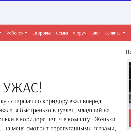
Ребенок
Здоровье
Семья
Форум
Блог
Сервисы
П
 УЖАС!
ку - старшая по коридору взад вперед
евала. я быстренько в туалет, младший на
ньки в коридоре нет, я в комнату - Женьки
...на меня смотрит перепуганными глазами,