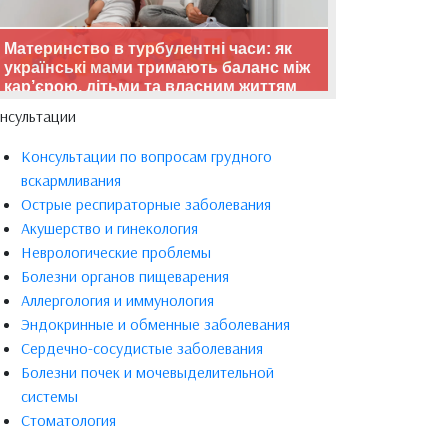
Материнство в турбулентні часи: як
українські мами тримають баланс між
кар’єрою, дітьми та власним життям
нсультации
Консультации по вопросам грудного
вскармливания
Острые респираторные заболевания
Акушерство и гинекология
Неврологические проблемы
Болезни органов пищеварения
Аллергология и иммунология
Эндокринные и обменные заболевания
Сердечно-сосудистые заболевания
Болезни почек и мочевыделительной
системы
Стоматология