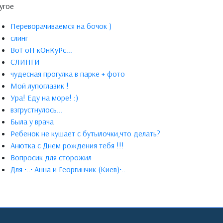
угое
Переворачиваемся на бочок )
слинг
ВоТ оН кОнКуРс...
СЛИНГИ
чудесная прогулка в парке + фото
Мой лупоглазик !
Ура! Еду на море! :)
взгрустнулось...
Была у врача
Ребенок не кушает с бутылочки,что делать?
Анютка с Днем рождения тебя !!!
Вопросик для сторожил
Для •..• Анна и Георгинчик (Киев)•..