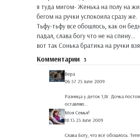
я туда мигом- Женька на полу на жи
бегом на ручки успокоила сразу же.
Тьфу-тьфу все обошлось, как он бе
падал, слава богу что не на спину...
вот так Сонька братика на ручки взя
Комментарии
3
Вера
06:57 25 June 2009
Разница у деток 1,8г. Дочка посто
оставляю...
Моя Семья!
18:13 23 June 2009
Слава Богу, что всё обошлось. Теп